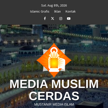
Skip
Sat. Aug 8th, 2026
to
Islamic Grafis
Iklan
Kontak
content
Facebook
Twitter
Instagram
Youtube
MEDIA MUSLIM
CERDAS
MUSTANIR MEDIA ISLAM