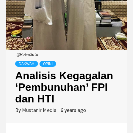
@HalimSatu
DAKWAH
OPINI
Analisis Kegagalan
‘Pembunuhan’ FPI
dan HTI
By
Mustanir Media
6 years ago