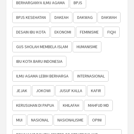
BERHARGANYA ILMU AGAMA
BPJS
BPJS KESEHATAN
DAKEAH
DAKWAG
DAKWAH
DESAIN IBU KOTA
EKONOMI
FEMINISME
FIQH
GUS SHOLAH MEMBELA ISLAM
HUMANISME
IBU KOTA BARU INDONESIA
ILMU AGAMA LEBIH BERHARGA
INTERNASIONAL
JEJAK
JOKOWI
JUSUF KALLA
KAFIR
KERUSUHAN DI PAPUA
KHILAFAH
MAHFUD MD
MUI
NASIONAL
NASIONALISME
OPINI