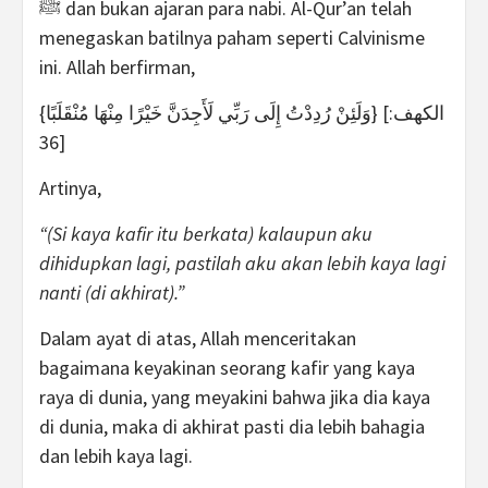
ﷺ dan bukan ajaran para nabi. Al-Qur’an telah
menegaskan batilnya paham seperti Calvinisme
ini. Allah berfirman,
{وَلَئِنْ رُدِدْتُ إِلَى رَبِّي لَأَجِدَنَّ خَيْرًا مِنْهَا مُنْقَلَبًا} [الكهف:
36]
Artinya,
“(Si kaya kafir itu berkata) kalaupun aku
dihidupkan lagi, pastilah aku akan lebih kaya lagi
nanti (di akhirat).”
Dalam ayat di atas, Allah menceritakan
bagaimana keyakinan seorang kafir yang kaya
raya di dunia, yang meyakini bahwa jika dia kaya
di dunia, maka di akhirat pasti dia lebih bahagia
dan lebih kaya lagi.