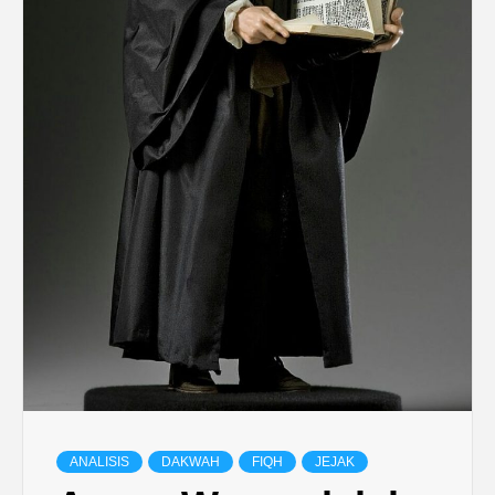
ANALISIS
DAKWAH
FIQH
JEJAK