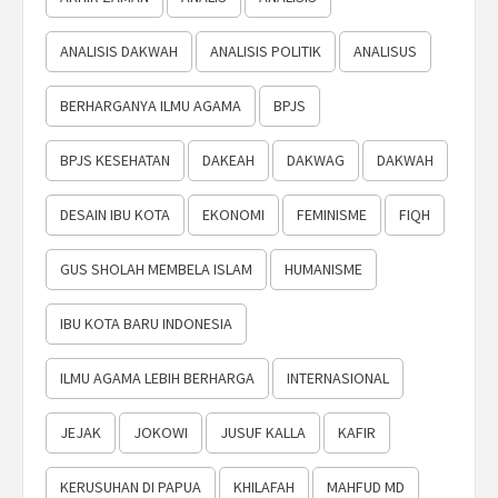
ANALISIS DAKWAH
ANALISIS POLITIK
ANALISUS
BERHARGANYA ILMU AGAMA
BPJS
BPJS KESEHATAN
DAKEAH
DAKWAG
DAKWAH
DESAIN IBU KOTA
EKONOMI
FEMINISME
FIQH
GUS SHOLAH MEMBELA ISLAM
HUMANISME
IBU KOTA BARU INDONESIA
ILMU AGAMA LEBIH BERHARGA
INTERNASIONAL
JEJAK
JOKOWI
JUSUF KALLA
KAFIR
KERUSUHAN DI PAPUA
KHILAFAH
MAHFUD MD