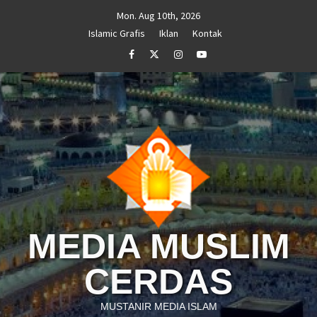
Skip
Mon. Aug 10th, 2026
to
Islamic Grafis
Iklan
Kontak
content
Facebook
Twitter
Instagram
Youtube
MEDIA MUSLIM
CERDAS
MUSTANIR MEDIA ISLAM