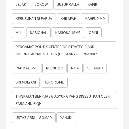
JEJAK
JOKOWI
JUSUF KALLA
KAFIR
KERUSUHAN DI PAPUA
KHILAFAH
MAHFUD MD
MUI
NASIONAL
NASIONALISME
OPINI
PENGAMAT POLITIK CENTRE OF STRATEGIC AND
INTERNASIONAL STUDIES (CSIS) ARYA FERNANDES
RADIKALISME
REUNI 212
RIBA
SEJARAH
SRI MULYANI
TERORISME
TINGKATAN BERPUASA ‘ASYURA YANG DISEBUTKAN OLEH
PARA AHLI FIQH
USTAZ ABDUL SOMAD
YAHUDI