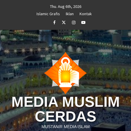
Skip
Thu. Aug 6th, 2026
to
Islamic Grafis
Iklan
Kontak
content
Facebook
Twitter
Instagram
Youtube
MEDIA MUSLIM
CERDAS
MUSTANIR MEDIA ISLAM