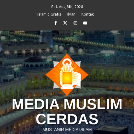
Skip
Sat. Aug 8th, 2026
to
Islamic Grafis
Iklan
Kontak
content
Facebook
Twitter
Instagram
Youtube
MEDIA MUSLIM
CERDAS
MUSTANIR MEDIA ISLAM