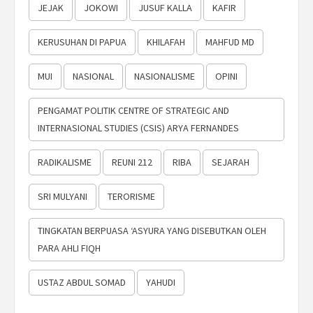
JEJAK
JOKOWI
JUSUF KALLA
KAFIR
KERUSUHAN DI PAPUA
KHILAFAH
MAHFUD MD
MUI
NASIONAL
NASIONALISME
OPINI
PENGAMAT POLITIK CENTRE OF STRATEGIC AND
INTERNASIONAL STUDIES (CSIS) ARYA FERNANDES
RADIKALISME
REUNI 212
RIBA
SEJARAH
SRI MULYANI
TERORISME
TINGKATAN BERPUASA ‘ASYURA YANG DISEBUTKAN OLEH
PARA AHLI FIQH
USTAZ ABDUL SOMAD
YAHUDI