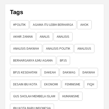
Tags
#POLITIK
AGAMA ITU LEBIH BERHARGA
AHOK
AKHIR ZAMAN
ANALIS
ANALISIS
ANALISIS DAKWAH
ANALISIS POLITIK
ANALISUS
BERHARGANYA ILMU AGAMA
BPJS
BPJS KESEHATAN
DAKEAH
DAKWAG
DAKWAH
DESAIN IBU KOTA
EKONOMI
FEMINISME
FIQH
GUS SHOLAH MEMBELA ISLAM
HUMANISME
IBU KOTA BARU INDONESIA