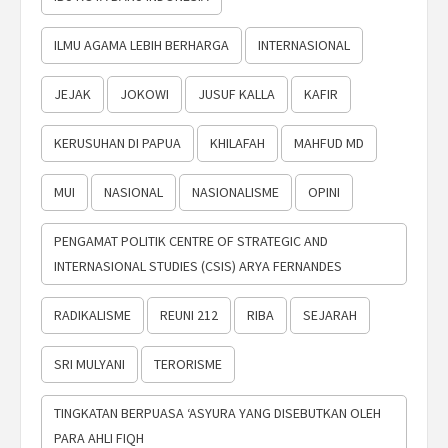
ILMU AGAMA LEBIH BERHARGA
INTERNASIONAL
JEJAK
JOKOWI
JUSUF KALLA
KAFIR
KERUSUHAN DI PAPUA
KHILAFAH
MAHFUD MD
MUI
NASIONAL
NASIONALISME
OPINI
PENGAMAT POLITIK CENTRE OF STRATEGIC AND
INTERNASIONAL STUDIES (CSIS) ARYA FERNANDES
RADIKALISME
REUNI 212
RIBA
SEJARAH
SRI MULYANI
TERORISME
TINGKATAN BERPUASA ‘ASYURA YANG DISEBUTKAN OLEH
PARA AHLI FIQH