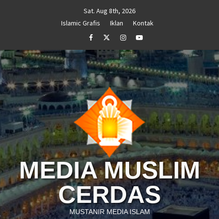
Skip
Sat. Aug 8th, 2026
to
Islamic Grafis
Iklan
Kontak
content
Facebook
Twitter
Instagram
Youtube
MEDIA MUSLIM
CERDAS
MUSTANIR MEDIA ISLAM