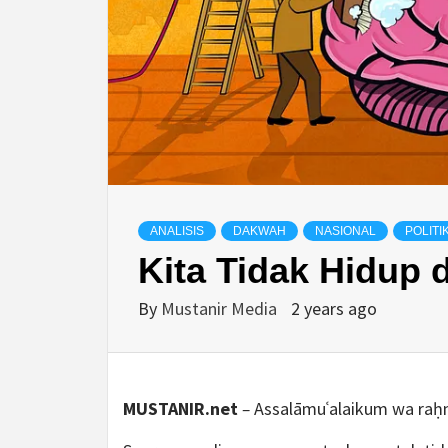
ANALISIS
DAKWAH
NASIONAL
POLITI
Kita Tidak Hidup
By
Mustanir Media
2 years ago
MUSTANIR.net
–
Assalāmuʿalaikum wa raḥm