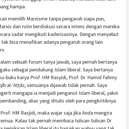
ruang hampa.
takan memilih Marxisme tanpa pengaruh siapa pun,
rxis dan rutin berdiskusi secara intens dengan mereka
 secara sadar mengikuti kaderisasinya. Dengan menyebut
h tak bisa menafikan adanya pengaruh orang lain
rx.
dalam sebuah forum tanya jawab, saya pernah bertanya
aku sebagai pendukung Islam liberal. Saya bertanya
-buku karya Prof. HM Rasyidi, Prof. Dr. Hamid Fahmy
aqīb al-ʿAṭṭās; semuanya dijawab tidak pernah. Saya
rti mengapa ia menjadi penganut Islam liberal, yakni
mbanding, alias yang ditulis oleh para pengkritiknya.
 Prof. HM Rasjidi, maka wajar saja jika Anda mengira
emua. Kalau tak pernah membaca tulisan-tulisan Dr.
a pemikiran Islam liberal itu bagaikan wahyu yang tak