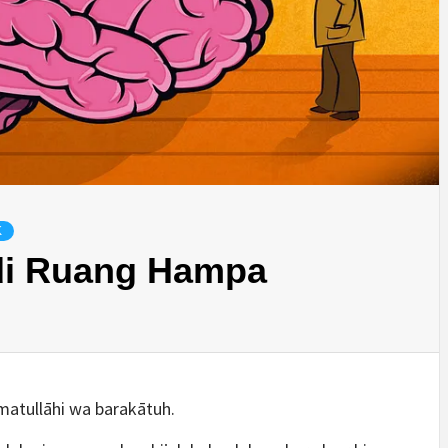
K
 di Ruang Hampa
atullāhi wa barakātuh.