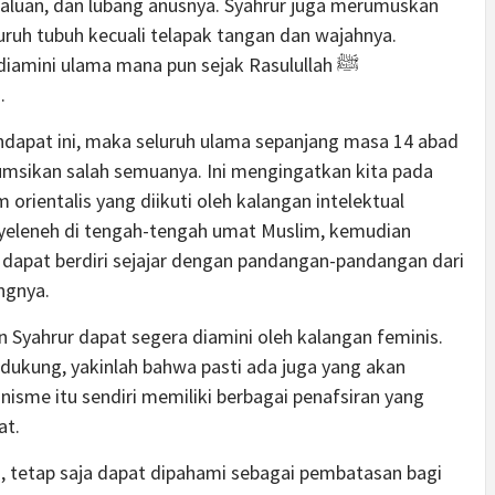
aluan, dan lubang anusnya. Syahrur juga merumuskan
uruh tubuh kecuali telapak tangan dan wajahnya.
iamini ulama mana pun sejak Rasulullah ﷺ
.
ndapat ini, maka seluruh ulama sepanjang masa 14 abad
umsikan salah semuanya. Ini mengingatkan kita pada
orientalis yang diikuti oleh kalangan intelektual
nyeleneh di tengah-tengah umat Muslim, kemudian
u dapat berdiri sejajar dengan pandangan-pandangan dari
ngnya.
yahrur dapat segera diamini oleh kalangan feminis.
dukung, yakinlah bahwa pasti ada juga yang akan
isme itu sendiri memiliki berbagai penafsiran yang
at.
, tetap saja dapat dipahami sebagai pembatasan bagi