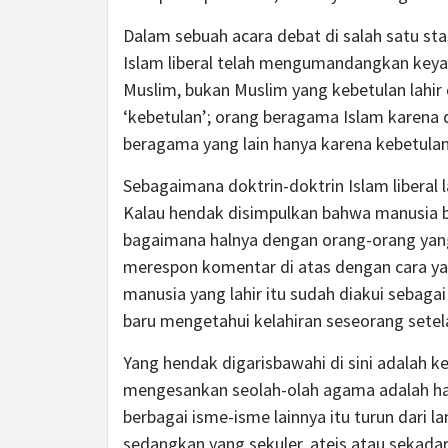
Dalam sebuah acara debat di salah satu st
Islam liberal telah mengumandangkan keya
Muslim, bukan Muslim yang kebetulan lahir
‘kebetulan’; orang beragama Islam karena 
beragama yang lain hanya karena kebetulan
Sebagaimana doktrin-doktrin Islam liberal lai
Kalau hendak disimpulkan bahwa manusia b
bagaimana halnya dengan orang-orang yang
merespon komentar di atas dengan cara yang
manusia yang lahir itu sudah diakui sebag
baru mengetahui kelahiran seseorang setela
Yang hendak digarisbawahi di sini adalah 
mengesankan seolah-olah agama adalah hasi
berbagai isme-isme lainnya itu turun dari
sedangkan yang sekuler, ateis atau sekadar 