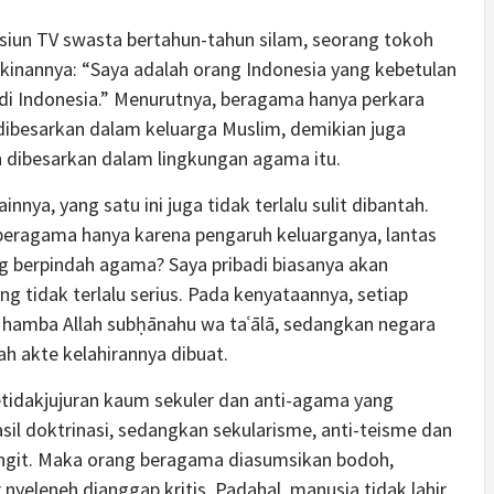
asiun TV swasta bertahun-tahun silam, seorang tokoh
kinannya: “Saya adalah orang Indonesia yang kebetulan
 di Indonesia.” Menurutnya, beragama hanya perkara
dibesarkan dalam keluarga Muslim, demikian juga
 dibesarkan dalam lingkungan agama itu.
nnya, yang satu ini juga tidak terlalu sulit dibantah.
eragama hanya karena pengaruh keluarganya, lantas
 berpindah agama? Saya pribadi biasanya akan
 tidak terlalu serius. Pada kenyataannya, setiap
ai hamba Allah subḥānahu wa taʿālā, sedangkan negara
h akte kelahirannya dibuat.
ketidakjujuran kaum sekuler dan anti-agama yang
l doktrinasi, sedangkan sekularisme, anti-teisme dan
 langit. Maka orang beragama diasumsikan bodoh,
nyeleneh dianggap kritis. Padahal, manusia tidak lahir