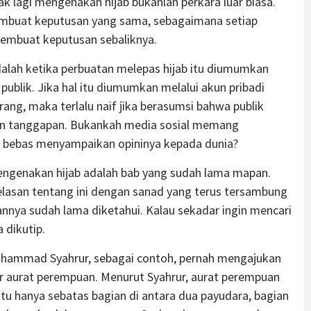
 lagi mengenakan hijab bukanlah perkara luar biasa.
embuat keputusan yang sama, sebagaimana setiap
embuat keputusan sebaliknya.
lah ketika perbuatan melepas hijab itu diumumkan
ublik. Jika hal itu diumumkan melalui akun pribadi
ang, maka terlalu naif jika berasumsi bahwa publik
an tanggapan. Bukankah media sosial memang
k bebas menyampaikan opininya kepada dunia?
ngenakan hijab adalah bab yang sudah lama mapan.
elasan tentang ini dengan sanad yang terus tersambung
nnya sudah lama diketahui. Kalau sekadar ingin mencari
 dikutip.
u Muhammad Syahrur, sebagai contoh, pernah mengajukan
r aurat perempuan. Menurut Syahrur, aurat perempuan
 itu hanya sebatas bagian di antara dua payudara, bagian