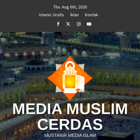
Skip
Thu. Aug 6th, 2026
to
Islamic Grafis
Iklan
Kontak
content
Facebook
Twitter
Instagram
Youtube
MEDIA MUSLIM
CERDAS
MUSTANIR MEDIA ISLAM