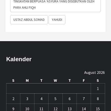
TINGKATAN BERPUASA ‘ASYURA YANG DISEBUTKAN OLEH
PARA AHLI FIQH
USTAZ ABDUL SOMAD
YAHUDI
Kalender
August 2026
S
M
T
W
T
F
S
1
2
3
4
5
6
7
8
9
10
11
12
13
14
15