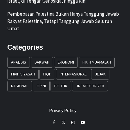
Israel, di Tengah Genosida, hingga Kini
Pembebasan Palestina Bukan Hanya Tanggung Jawab
Rakyat Palestina, Tetapi Tanggung Jawab Seluruh
Umat
Categories
ANALISIS
DAKWAH
EKONOMI
FIKIH MUAMALAH
FIKIH SIYASAH
FIQH
INTERNASIONAL
JEJAK
NASIONAL
OPINI
POLITIK
UNCATEGORIZED
Privacy Policy
Facebook
Twitter
Instagram
Youtube