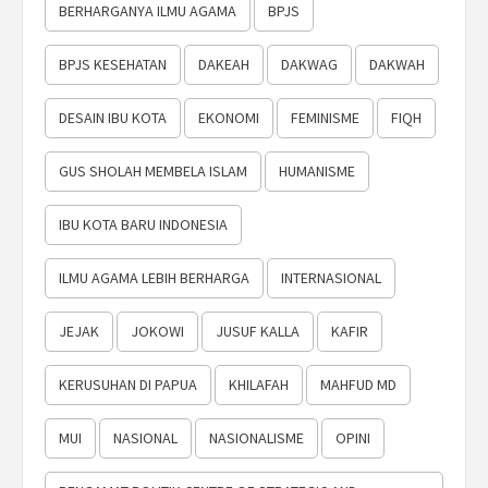
BERHARGANYA ILMU AGAMA
BPJS
BPJS KESEHATAN
DAKEAH
DAKWAG
DAKWAH
DESAIN IBU KOTA
EKONOMI
FEMINISME
FIQH
GUS SHOLAH MEMBELA ISLAM
HUMANISME
IBU KOTA BARU INDONESIA
ILMU AGAMA LEBIH BERHARGA
INTERNASIONAL
JEJAK
JOKOWI
JUSUF KALLA
KAFIR
KERUSUHAN DI PAPUA
KHILAFAH
MAHFUD MD
MUI
NASIONAL
NASIONALISME
OPINI