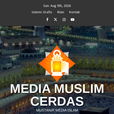
Skip
Sun. Aug 9th, 2026
to
Islamic Grafis
Iklan
Kontak
content
Facebook
Twitter
Instagram
Youtube
MEDIA MUSLIM
CERDAS
MUSTANIR MEDIA ISLAM