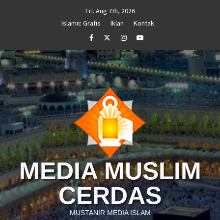
Skip
Fri. Aug 7th, 2026
to
Islamic Grafis
Iklan
Kontak
content
Facebook
Twitter
Instagram
Youtube
MEDIA MUSLIM
CERDAS
MUSTANIR MEDIA ISLAM