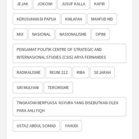
JEJAK
JOKOWI
JUSUF KALLA
KAFIR
KERUSUHAN DI PAPUA
KHILAFAH
MAHFUD MD
MUI
NASIONAL
NASIONALISME
OPINI
PENGAMAT POLITIK CENTRE OF STRATEGIC AND
INTERNASIONAL STUDIES (CSIS) ARYA FERNANDES
RADIKALISME
REUNI 212
RIBA
SEJARAH
SRI MULYANI
TERORISME
TINGKATAN BERPUASA ‘ASYURA YANG DISEBUTKAN OLEH
PARA AHLI FIQH
USTAZ ABDUL SOMAD
YAHUDI