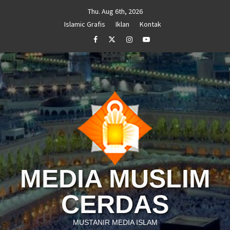
Skip
Thu. Aug 6th, 2026
to
Islamic Grafis
Iklan
Kontak
content
Facebook
Twitter
Instagram
Youtube
MEDIA MUSLIM
CERDAS
MUSTANIR MEDIA ISLAM