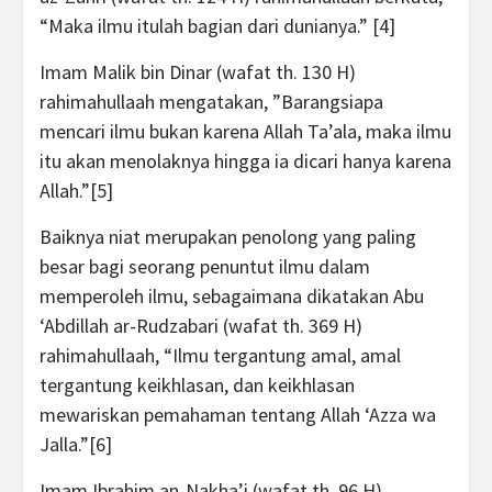
“Maka ilmu itulah bagian dari dunianya.” [4]
Imam Malik bin Dinar (wafat th. 130 H)
rahimahullaah mengatakan, ”Barangsiapa
mencari ilmu bukan karena Allah Ta’ala, maka ilmu
itu akan menolaknya hingga ia dicari hanya karena
Allah.”[5]
Baiknya niat merupakan penolong yang paling
besar bagi seorang penuntut ilmu dalam
memperoleh ilmu, sebagaimana dikatakan Abu
‘Abdillah ar-Rudzabari (wafat th. 369 H)
rahimahullaah, “Ilmu tergantung amal, amal
tergantung keikhlasan, dan keikhlasan
mewariskan pemahaman tentang Allah ‘Azza wa
Jalla.”[6]
Imam Ibrahim an-Nakha’i (wafat th. 96 H)