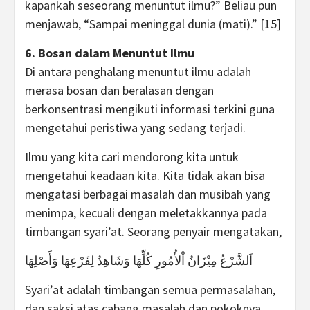
kapankah seseorang menuntut ilmu?” Beliau pun
menjawab, “Sampai meninggal dunia (mati).” [15]
6. Bosan dalam Menuntut Ilmu
Di antara penghalang menuntut ilmu adalah
merasa bosan dan beralasan dengan
berkonsentrasi mengikuti informasi terkini guna
mengetahui peristiwa yang sedang terjadi.
Ilmu yang kita cari mendorong kita untuk
mengetahui keadaan kita. Kita tidak akan bisa
mengatasi berbagai masalah dan musibah yang
menimpa, kecuali dengan meletakkannya pada
timbangan syari’at. Seorang penyair mengatakan,
اَلشَّرْعُ مِيْزَانُ اْلأُمُورِ كُلِّهَا وَشَاهِدٌ لِفَرْعِهَا وَأَصْلِهَا
Syari’at adalah timbangan semua permasalahan,
dan saksi atas cabang masalah dan pokoknya.