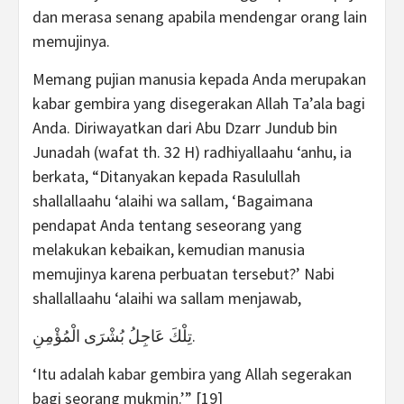
dan merasa senang apabila mendengar orang lain
memujinya.
Memang pujian manusia kepada Anda merupakan
kabar gembira yang disegerakan Allah Ta’ala bagi
Anda. Diriwayatkan dari Abu Dzarr Jundub bin
Junadah (wafat th. 32 H) radhiyallaahu ‘anhu, ia
berkata, “Ditanyakan kepada Rasulullah
shallallaahu ‘alaihi wa sallam, ‘Bagaimana
pendapat Anda tentang seseorang yang
melakukan kebaikan, kemudian manusia
memujinya karena perbuatan tersebut?’ Nabi
shallallaahu ‘alaihi wa sallam menjawab,
تِلْكَ عَاجِلُ بُشْرَى الْمُؤْمِنِ.
‘Itu adalah kabar gembira yang Allah segerakan
bagi seorang mukmin.’” [19]