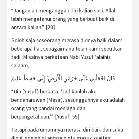
“Janganlah menganggap diri kalian suci, Allah
lebih mengetahui orang yang berbuat baik di
antara kalian.” [20]
Boleh saja seseorang merasa dirinya baik dalam
beberapa hal, sebagaimana telah kami sebutkan
tadi. Misalnya perkataan Nabi Yusuf ‘alaihis
salaam,
قَالَ اجْعَلْنِي عَلَىٰ خَزَائِنِ الْأَرْضِ ۖ إِنِّي حَفِيظٌ عَلِيمٌ
“Dia (Yusuf) berkata, ‘Jadikanlah aku
bendaharawan (Mesir), sesungguhnya aku adalah
orang yang pandai menjaga dan
berpengetahuan.’” [Yusuf: 55]
Tetapi pada umumnya merasa diri baik dan suka
dipuji adalah di antara pintu masuk syaitan