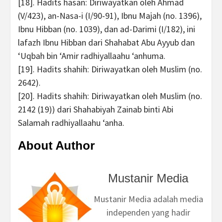
[18]. Hadits hasan: Diriwayatkan oleh Ahmad
(V/423), an-Nasa-i (I/90-91), Ibnu Majah (no. 1396),
Ibnu Hibban (no. 1039), dan ad-Darimi (I/182), ini
lafazh Ibnu Hibban dari Shahabat Abu Ayyub dan
‘Uqbah bin ‘Amir radhiyallaahu ‘anhuma.
[19]. Hadits shahih: Diriwayatkan oleh Muslim (no.
2642).
[20]. Hadits shahih: Diriwayatkan oleh Muslim (no.
2142 (19)) dari Shahabiyah Zainab binti Abi
Salamah radhiyallaahu ‘anha.
About Author
Mustanir Media
Mustanir Media adalah media
independen yang hadir