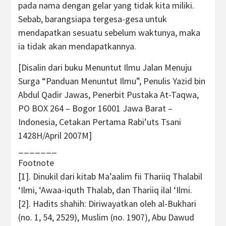
pada nama dengan gelar yang tidak kita miliki.
Sebab, barangsiapa tergesa-gesa untuk
mendapatkan sesuatu sebelum waktunya, maka
ia tidak akan mendapatkannya.
[Disalin dari buku Menuntut Ilmu Jalan Menuju
Surga “Panduan Menuntut Ilmu”, Penulis Yazid bin
Abdul Qadir Jawas, Penerbit Pustaka At-Taqwa,
PO BOX 264 – Bogor 16001 Jawa Barat –
Indonesia, Cetakan Pertama Rabi’uts Tsani
1428H/April 2007M]
_______
Footnote
[1]. Dinukil dari kitab Ma’aalim fii Thariiq Thalabil
‘Ilmi, ‘Awaa-iquth Thalab, dan Thariiq ilal ‘Ilmi.
[2]. Hadits shahih: Diriwayatkan oleh al-Bukhari
(no. 1, 54, 2529), Muslim (no. 1907), Abu Dawud