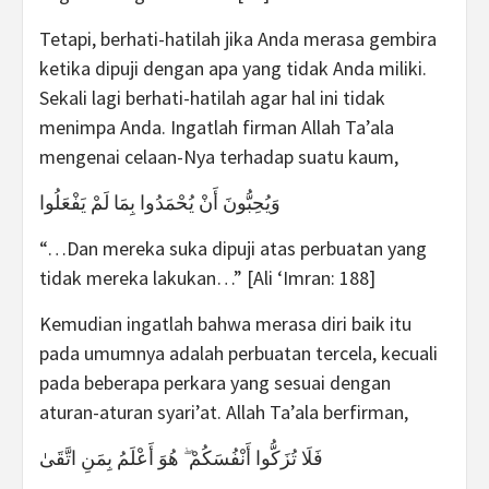
Tetapi, berhati-hatilah jika Anda merasa gembira
ketika dipuji dengan apa yang tidak Anda miliki.
Sekali lagi berhati-hatilah agar hal ini tidak
menimpa Anda. Ingatlah firman Allah Ta’ala
mengenai celaan-Nya terhadap suatu kaum,
وَيُحِبُّونَ أَنْ يُحْمَدُوا بِمَا لَمْ يَفْعَلُوا
“…Dan mereka suka dipuji atas perbuatan yang
tidak mereka lakukan…” [Ali ‘Imran: 188]
Kemudian ingatlah bahwa merasa diri baik itu
pada umumnya adalah perbuatan tercela, kecuali
pada beberapa perkara yang sesuai dengan
aturan-aturan syari’at. Allah Ta’ala berfirman,
فَلَا تُزَكُّوا أَنْفُسَكُمْ ۖ هُوَ أَعْلَمُ بِمَنِ اتَّقَىٰ