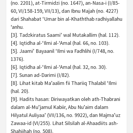
(no. 2201), at-Tirmidzi (no. 1647), an-Nasa-i (I/85-
60, VI/158-159, VII/13), dan Ibnu Majah (no. 4227)
dari Shahabat ‘Umar bin al-Khaththab radhiyallahu
‘anhu.
[3]. Tadzkiratus Saami’ wal Mutakallim (hal. 112).
[4]. Iqtidha al-‘Ilmi al-‘Amal (hal. 66, no. 103).
[5]. Jaami’ Bayaanil ‘Ilmi wa Fadhlihi (I/748, no.
1376).
[6]. Iqtidha al-‘Ilmi al-‘Amal (hal. 32, no. 30).
[7]. Sunan ad-Darimi (I/82).
[8]. Lihat kitab Ma’aalim fii Thariiq Thalabil ‘Ilmi
(hal. 20).
[9]. Hadits hasan: Diriwayatkan oleh ath-Thabrani
dalam al-Mu’jamul Kabiir, Abu Nu’aim dalam
Hilyatul Auliyaa’ (VII/136, no. 9922), dan Majma’uz
Zawaa-id (VI/255). Lihat Silsilah al-Ahaadiits ash-
Shahiihah (no. 508).