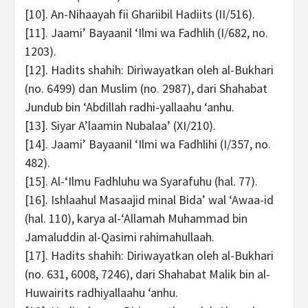
[10]. An-Nihaayah fii Ghariibil Hadiits (II/516).
[11]. Jaami’ Bayaanil ‘Ilmi wa Fadhlih (I/682, no.
1203).
[12]. Hadits shahih: Diriwayatkan oleh al-Bukhari
(no. 6499) dan Muslim (no. 2987), dari Shahabat
Jundub bin ‘Abdillah radhi-yallaahu ‘anhu.
[13]. Siyar A’laamin Nubalaa’ (XI/210).
[14]. Jaami’ Bayaanil ‘Ilmi wa Fadhlihi (I/357, no.
482).
[15]. Al-‘Ilmu Fadhluhu wa Syarafuhu (hal. 77).
[16]. Ishlaahul Masaajid minal Bida’ wal ‘Awaa-id
(hal. 110), karya al-‘Allamah Muhammad bin
Jamaluddin al-Qasimi rahimahullaah.
[17]. Hadits shahih: Diriwayatkan oleh al-Bukhari
(no. 631, 6008, 7246), dari Shahabat Malik bin al-
Huwairits radhiyallaahu ‘anhu.