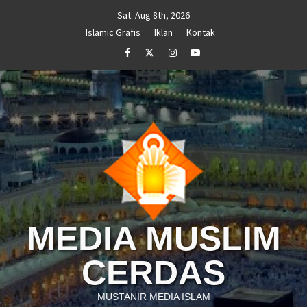
Skip
Sat. Aug 8th, 2026
to
Islamic Grafis
Iklan
Kontak
content
Facebook
Twitter
Instagram
Youtube
MEDIA MUSLIM
CERDAS
MUSTANIR MEDIA ISLAM