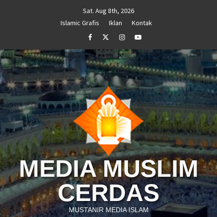
Skip
Sat. Aug 8th, 2026
to
Islamic Grafis
Iklan
Kontak
content
Facebook
Twitter
Instagram
Youtube
MEDIA MUSLIM
CERDAS
MUSTANIR MEDIA ISLAM