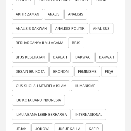
AKHIR ZAMAN
ANALIS
ANALISIS
ANALISIS DAKWAH
ANALISIS POLITIK
ANALISUS
BERHARGANYA ILMU AGAMA
BPJS
BPJS KESEHATAN
DAKEAH
DAKWAG
DAKWAH
DESAIN IBU KOTA
EKONOMI
FEMINISME
FIQH
GUS SHOLAH MEMBELA ISLAM
HUMANISME
IBU KOTA BARU INDONESIA
ILMU AGAMA LEBIH BERHARGA
INTERNASIONAL
JEJAK
JOKOWI
JUSUF KALLA
KAFIR