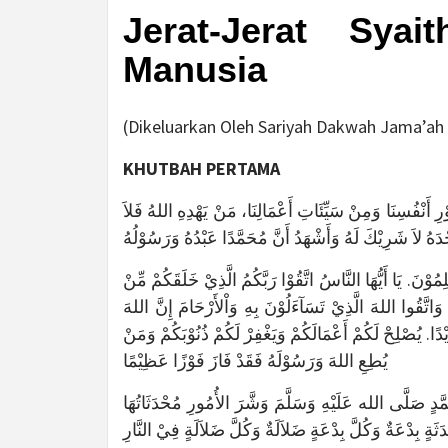
Jerat-Jerat Sya
Manusia
(Dikeluarkan Oleh Sariyah Dakwah Jama’ah 
KHUTBAH PERTAMA
ْرِ أَنْفُسِنَا وَمِنْ سَيِّئَاتِ أَعْمَالِنَا، مَنْ يَهْدِهِ اللهُ فَلاَ
ْدَهُ لاَ شَرِيْكَ لَهُ وَأَشْهَدُ أَنَّ مُحَمَّدًا عَبْدُهُ وَرَسُوْلُهُ
ْلِمُوْنَ. يَا أَيُّهَا النَّاسُ اتَّقُوْا رَبَّكُمُ الَّذِيْ خَلَقَكُمْ مِّنْ
َاتَّقُوا اللهَ الَّذِيْ تَسَآءَلُوْنَ بِهِ وَاْلأَرْحَامَ إِنَّ اللهَ
ِيْدًا. يُصْلِحْ لَكُمْ أَعْمَالَكُمْ وَيَغْفِرْ لَكُمْ ذُنُوْبَكُمْ وَمَنْ
يُطِعِ اللهَ وَرَسُوْلَهُ فَقَدْ فَازَ فَوْزًا عَظِيْمًا
َّدٍ صَلَّى الله عَلَيْهِ وَسَلَّمَ وَشَّرَ الأُمُورِ مُحْدَثَاتُهَا
ثَةٍ بِدْعَةٌ وَكُلَّ بِدْعَةٍ ضَلاَلَةٌ وَكُلَّ ضَلاَلَةٍ فِيْ النَّارِ