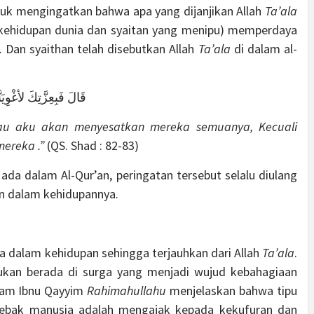
uk mengingatkan bahwa apa yang dijanjikan Allah
Ta’ala
 (kehidupan dunia dan syaitan yang menipu) memperdaya
.
Dan syaithan telah disebutkan Allah
Ta’ala
di dalam al-
قَالَ فَبِعِزَّتِكَ لأغْوِيَنَّهُمْ أَجْمَعِينَ (٨٢)إِل
kau aku akan menyesatkan mereka semuanya, Kecuali
ereka .”
(QS. Shad : 82-83)
 ada dalam Al-Qur’an, peringatan tersebut selalu diulang
an dalam kehidupannya.
 dalam kehidupan sehingga terjauhkan dari Allah
Ta’ala
.
bukan berada di surga yang menjadi wujud kebahagiaan
mam Ibnu Qayyim
Rahimahullahu
menjelaskan bahwa tipu
jebak manusia adalah mengajak kepada kekufuran dan