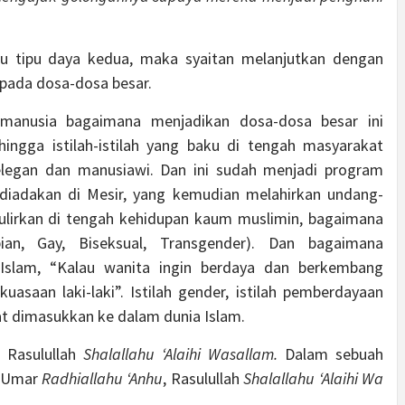
au tipu daya kedua, maka syaitan melanjutkan dengan
epada dosa-dosa besar.
 manusia bagaimana menjadikan dosa-dosa besar ini
hingga istilah-istilah yang baku di tengah masyarakat
h elegan dan manusiawi. Dan ini sudah menjadi program
 diadakan di Mesir, yang kemudian melahirkan undang-
ulirkan di tengah kehidupan kaum muslimin, bagaimana
n, Gay, Biseksual, Transgender). Dan bagaimana
Islam, “Kalau wanita ingin berdaya dan berkembang
asaan laki-laki”. Istilah gender, istilah pemberdayaan
at dimasukkan ke dalam dunia Islam.
 Rasulullah
Shalallahu ‘Alaihi Wasallam.
Dalam sebuah
n Umar
Radhiallahu ‘Anhu
, Rasulullah
Shalallahu ‘Alaihi Wa