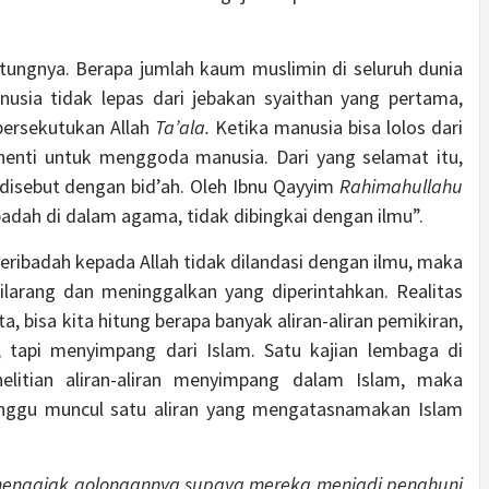
itungnya. Berapa jumlah kaum muslimin di seluruh dunia
anusia tidak lepas dari jebakan syaithan yang pertama,
ersekutukan Allah
Ta’ala.
Ketika manusia bisa lolos dari
rhenti untuk menggoda manusia. Dari yang selamat itu,
disebut dengan bid’ah. Oleh Ibnu Qayyim
Rahimahullahu
adah di dalam agama, tidak dibingkai dengan ilmu”.
beribadah kepada Allah tidak dilandasi dengan ilmu, maka
larang dan meninggalkan yang diperintahkan. Realitas
, bisa kita hitung berapa banyak aliran-aliran pemikiran,
tapi menyimpang dari Islam. Satu kajian lembaga di
elitian aliran-aliran menyimpang dalam Islam, maka
inggu muncul satu aliran yang mengatasnamakan Islam
 mengajak golongannya supaya mereka menjadi penghuni