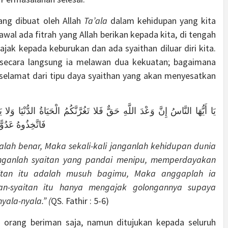
yang dibuat oleh Allah
Ta’ala
dalam kehidupan yang kita
 awal ada fitrah yang Allah berikan kepada kita, di tengah
jak kepada keburukan dan ada syaithan diluar diri kita.
 secara langsung ia melawan dua kekuatan; bagaimana
elamat dari tipu daya syaithan yang akan menyesatkan
فَاتَّخِذُوهُ عَدُوّ
alah benar, Maka sekali-kali janganlah kehidupan dunia
nganlah syaitan yang pandai menipu, memperdayakan
itan itu adalah musuh bagimu, Maka anggaplah ia
an-syaitan itu hanya mengajak golongannya supaya
ala-nyala.” (
QS. Fathir : 5-6)
 orang beriman saja, namun ditujukan kepada seluruh