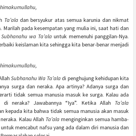
Rahimakumullahu,
ah
Ta’ala
dan bersyukur atas semua karunia dan nikmat
. Marilah pada kesempatan yang mulia ini, saat hati dan
h
Subhanahu wa Ta’ala
untuk memenuhi panggilan-Nya.
baiki keislaman kita sehingga kita benar-benar menjadi
Rahimakumullahu,
Allah
Subhanahu Wa Ta’ala
di penghujung kehidupan kita
danya surga dan neraka. Apa artinya? Adanya surga dan
rarti tidak semua manusia masuk ke surga. Kalau ada
g di neraka? Jawabannya “Iya”. Ketika Allah
Ta’ala
an kepada kita bahwa tidak semua manusia akan masuk
neraka. Kalau Allah
Ta’ala
menginginkan semua hamba-
 untuk mencabut nafsu yang ada dalam diri manusia dan
 Permasalahan selesai.