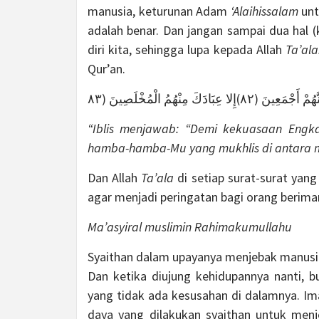
manusia, keturunan Adam
‘Alaihissalam
unt
adalah benar. Dan jangan sampai dua hal
diri kita, sehingga lupa kepada Allah
Ta’ala
Qur’an.
ا عِبَادَكَ مِنْهُمُ الْمُخْلَصِينَ (٨٣
“Iblis menjawab: “Demi kekuasaan Eng
hamba-hamba-Mu yang mukhlis di antara m
Dan Allah
Ta’ala
di setiap surat-surat yang
agar menjadi peringatan bagi orang berim
Ma’asyiral muslimin Rahimakumullahu
Syaithan dalam upayanya menjebak manusia
Dan ketika diujung kehidupannya nanti, 
yang tidak ada kesusahan di dalamnya. I
daya yang dilakukan syaithan untuk men