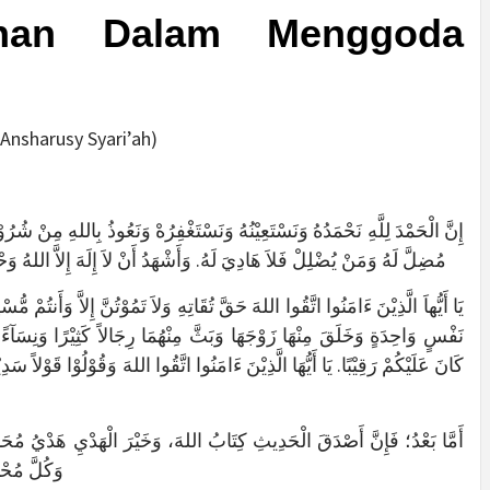
ithan Dalam Menggoda
Ansharusy Syari’ah)
إِنَّ الْحَمْدَ لِلَّهِ نَحْمَدُهُ وَنَسْتَعِيْنُهُ وَنَسْتَغْفِرُهْ وَنَعُوذُ بِاللهِ مِنْ شُرُو
مُضِلَّ لَهُ وَمَنْ يُضْلِلْ فَلاَ هَادِيَ لَهُ. وَأَشْهَدُ أَنْ لاَ إِلَهَ إِلاَّ اللهُ وَح
يَا أَيُّهاَ الَّذِيْنَ ءَامَنُوا اتَّقُوا اللهَ حَقَّ تُقَاتِهِ وَلاَ تَمُوْتُنَّ إِلاَّ وَأَنتُمْ مُّس
نَفْسٍ وَاحِدَةٍ وَخَلَقَ مِنْهَا زَوْجَهَا وَبَثَّ مِنْهُمَا رِجَالاً كَثِيْرًا وَنِسَآءً و
كَانَ عَلَيْكُمْ رَقِيْبًا. يَا أَيُّهَا الَّذِيْنَ ءَامَنُوا اتَّقُوا اللهَ وَقُوْلُوْا قَوْلاً سَد
أَمَّا بَعْدُ؛ فَإِنَّ أَصْدَقَ الْحَدِيثِ كِتَابُ اللهَ، وَخَيْرَ الْهَدْيِ هَدْيُ مُحَم
وَكُلَّ مُحْدَ