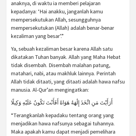
anaknya, di waktu ia memberi pelajaran
kepadanya: ‘Hai anakku, janganlah kamu
mempersekutukan Allah, sesungguhnya
mempersekutukan (Allah) adalah benar-benar
kezaliman yang besar’.”
Ya, sebuah kezaliman besar karena Allah satu
dikatakan Tuhan banyak. Allah yang Maha Hebat
tidak disembah. Disembah malahan patung,
matahari, nabi, atau makhluk lainnya. Perintah
Allah tidak ditaati, yang ditaati adalah hawa nafsu
manusia. Al-Qur’an mengingatkan:
أَرَأَيْتَ مَنِ اتَّخَذَ إِلَٰهَهُ هَوَاهُ أَفَأَنْتَ تَكُونُ عَلَيْهِ وَكِيلًا
“Terangkanlah kepadaku tentang orang yang
menjadikan hawa nafsunya sebagai tuhannya.
Maka apakah kamu dapat menjadi pemelihara