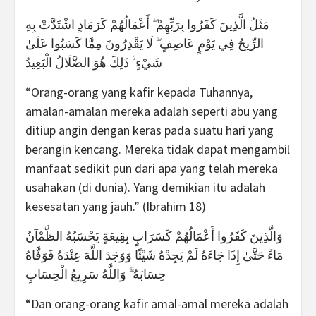
مَثَلُ الَّذِينَ كَفَرُوا بِرَبِّهِمْ ۖ أَعْمَالُهُمْ كَرَمَادٍ اشْتَدَّتْ بِهِ
الرِّيحُ فِي يَوْمٍ عَاصِفٍ ۖ لَا يَقْدِرُونَ مِمَّا كَسَبُوا عَلَىٰ
شَيْءٍ ۚ ذَٰلِكَ هُوَ الضَّلَالُ الْبَعِيدُ
“Orang-orang yang kafir kepada Tuhannya,
amalan-amalan mereka adalah seperti abu yang
ditiup angin dengan keras pada suatu hari yang
berangin kencang. Mereka tidak dapat mengambil
manfaat sedikit pun dari apa yang telah mereka
usahakan (di dunia). Yang demikian itu adalah
kesesatan yang jauh.” (Ibrahim 18)
وَالَّذِينَ كَفَرُوا أَعْمَالُهُمْ كَسَرَابٍ بِقِيعَةٍ يَحْسَبُهُ الظَّمْآنُ
مَاءً حَتَّىٰ إِذَا جَاءَهُ لَمْ يَجِدْهُ شَيْئًا وَوَجَدَ اللَّهَ عِنْدَهُ فَوَفَّاهُ
حِسَابَهُ ۗ وَاللَّهُ سَرِيعُ الْحِسَابِ
“Dan orang-orang kafir amal-amal mereka adalah