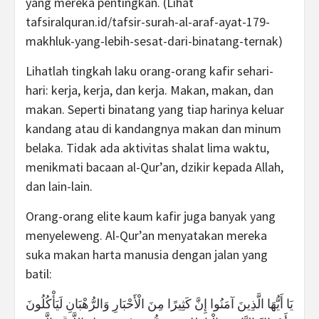
yang mereka pentingkan. (Lihat
tafsiralquran.id/tafsir-surah-al-araf-ayat-179-
makhluk-yang-lebih-sesat-dari-binatang-ternak)
Lihatlah tingkah laku orang-orang kafir sehari-
hari: kerja, kerja, dan kerja. Makan, makan, dan
makan. Seperti binatang yang tiap harinya keluar
kandang atau di kandangnya makan dan minum
belaka. Tidak ada aktivitas shalat lima waktu,
menikmati bacaan al-Qur’an, dzikir kepada Allah,
dan lain-lain.
Orang-orang elite kaum kafir juga banyak yang
menyeleweng. Al-Qur’an menyatakan mereka
suka makan harta manusia dengan jalan yang
batil:
يَا أَيُّهَا الَّذِينَ آمَنُوا إِنَّ كَثِيرًا مِنَ الْأَحْبَارِ وَالرُّهْبَانِ لَيَأْكُلُونَ