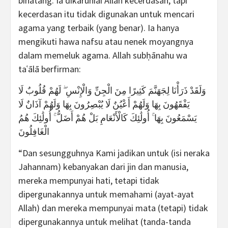
binatang. Ia dikaruniai Allah kecerdasan, tapi
kecerdasan itu tidak digunakan untuk mencari
agama yang terbaik (yang benar). Ia hanya
mengikuti hawa nafsu atau nenek moyangnya
dalam memeluk agama. Allah subḥānahu wa
taʿālā berfirman:
وَلَقَدْ ذَرَأْنَا لِجَهَنَّمَ كَثِيرًا مِنَ الْجِنِّ وَالْإِنْسِ ۖ لَهُمْ قُلُوبٌ لَا
يَفْقَهُونَ بِهَا وَلَهُمْ أَعْيُنٌ لَا يُبْصِرُونَ بِهَا وَلَهُمْ آذَانٌ لَا
يَسْمَعُونَ بِهَا ۚ أُولَٰئِكَ كَالْأَنْعَامِ بَلْ هُمْ أَضَلُّ ۚ أُولَٰئِكَ هُمُ
الْغَافِلُونَ
“Dan sesungguhnya Kami jadikan untuk (isi neraka
Jahannam) kebanyakan dari jin dan manusia,
mereka mempunyai hati, tetapi tidak
dipergunakannya untuk memahami (ayat-ayat
Allah) dan mereka mempunyai mata (tetapi) tidak
dipergunakannya untuk melihat (tanda-tanda