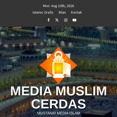
Skip
Mon. Aug 10th, 2026
to
Islamic Grafis
Iklan
Kontak
content
Facebook
Twitter
Instagram
Youtube
MEDIA MUSLIM
CERDAS
MUSTANIR MEDIA ISLAM