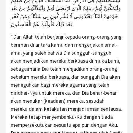
لَيَسْتَخْلِفَنَّهُمْ فِي الْأَرْضِ كَمَا اسْتَخْلَفَ الَّذِينَ مِنْ قَبْلِهِمْ
وَلَيُمَكِّنَنَّ لَهُمْ دِينَهُمُ الَّذِي ارْتَضَىٰ لَهُمْ وَلَيُبَدِّلَنَّهُمْ مِنْ بَعْدِ
خَوْفِهِمْ أَمْنًا ۚ يَعْبُدُونَنِي لَا يُشْرِكُونَ بِي شَيْئًا ۚ وَمَنْ كَفَرَ
بَعْدَ ذَٰلِكَ فَأُولَٰئِكَ هُمُ الْفَاسِقُونَ
“Dan Allah telah berjanji kepada orang-orang yang
beriman di antara kamu dan mengerjakan amal-
amal yang saleh bahwa Dia sungguh-sungguh
akan menjadikan mereka berkuasa di muka bumi,
sebagaimana Dia telah menjadikan orang-orang
sebelum mereka berkuasa, dan sungguh Dia akan
meneguhkan bagi mereka agama yang telah
diridhai-Nya untuk mereka, dan Dia benar-benar
akan menukar (keadaan) mereka, sesudah
mereka dalam ketakutan menjadi aman sentausa.
Mereka tetap menyembahku-Ku dengan tiada
mempersekutukan sesuatu apa pun dengan Aku.
Dan barang siapa yang (tetap) kafir sesudah (janji)