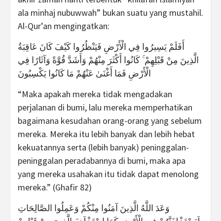
ala minhaj nubuwwah” bukan suatu yang mustahil.
Al-Qur’an mengingatkan:
أَفَلَمْ يَسِيرُوا فِي الْأَرْضِ فَيَنْظُرُوا كَيْفَ كَانَ عَاقِبَةُ
الَّذِينَ مِنْ قَبْلِهِمْ ۚ كَانُوا أَكْثَرَ مِنْهُمْ وَأَشَدَّ قُوَّةً وَآثَارًا فِي
الْأَرْضِ فَمَا أَغْنَىٰ عَنْهُمْ مَا كَانُوا يَكْسِبُونَ
“Maka apakah mereka tidak mengadakan
perjalanan di bumi, lalu mereka memperhatikan
bagaimana kesudahan orang-orang yang sebelum
mereka. Mereka itu lebih banyak dan lebih hebat
kekuatannya serta (lebih banyak) peninggalan-
peninggalan peradabannya di bumi, maka apa
yang mereka usahakan itu tidak dapat menolong
mereka.” (Ghafir 82)
وَعَدَ اللَّهُ الَّذِينَ آمَنُوا مِنْكُمْ وَعَمِلُوا الصَّالِحَاتِ