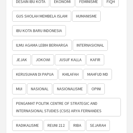
DESAIN IBU KOTA
EKONOMI
FEMINISME
FIQH
GUS SHOLAH MEMBELA ISLAM
HUMANISME
IBU KOTA BARU INDONESIA
ILMU AGAMA LEBIH BERHARGA
INTERNASIONAL
JEJAK
JOKOWI
JUSUF KALLA
KAFIR
KERUSUHAN DI PAPUA
KHILAFAH
MAHFUD MD
MUI
NASIONAL
NASIONALISME
OPINI
PENGAMAT POLITIK CENTRE OF STRATEGIC AND
INTERNASIONAL STUDIES (CSIS) ARYA FERNANDES
RADIKALISME
REUNI 212
RIBA
SEJARAH