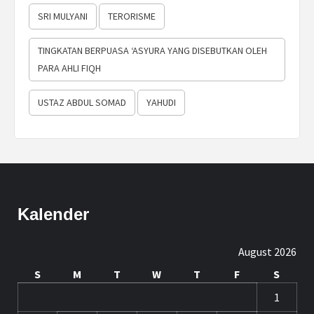
SRI MULYANI
TERORISME
TINGKATAN BERPUASA ‘ASYURA YANG DISEBUTKAN OLEH
PARA AHLI FIQH
USTAZ ABDUL SOMAD
YAHUDI
Kalender
August 2026
S
M
T
W
T
F
S
1