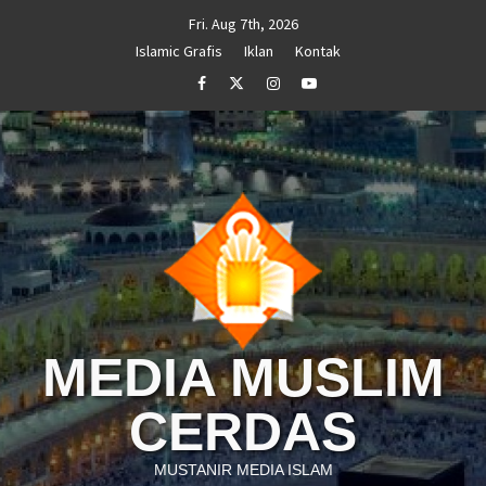
Skip
Fri. Aug 7th, 2026
to
Islamic Grafis
Iklan
Kontak
content
Facebook
Twitter
Instagram
Youtube
MEDIA MUSLIM
CERDAS
MUSTANIR MEDIA ISLAM