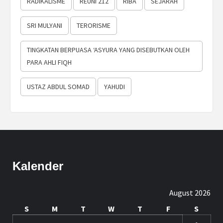
RADIKALISME
REUNI 212
RIBA
SEJARAH
SRI MULYANI
TERORISME
TINGKATAN BERPUASA ‘ASYURA YANG DISEBUTKAN OLEH
PARA AHLI FIQH
USTAZ ABDUL SOMAD
YAHUDI
Kalender
August 2026
S
M
T
W
T
F
S