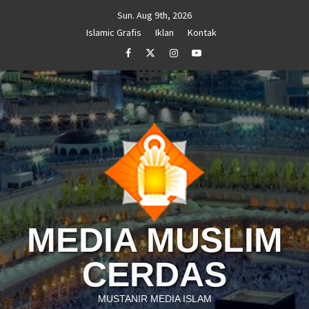
Skip
Sun. Aug 9th, 2026
to
Islamic Grafis
Iklan
Kontak
content
Facebook
Twitter
Instagram
Youtube
MEDIA MUSLIM
CERDAS
MUSTANIR MEDIA ISLAM