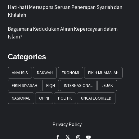
Hati-hati Merespons Seruan Penerapan Syariah dan
Khilafah
Bagaimana Kedudukan Aliran Kepercayaan dalam
Islam?
Categories
ANALISIS
DAKWAH
EKONOMI
FIKIH MUAMALAH
FIKIH SIYASAH
FIQH
INTERNASIONAL
JEJAK
NASIONAL
OPINI
POLITIK
UNCATEGORIZED
Privacy Policy
Facebook
Twitter
Instagram
Youtube