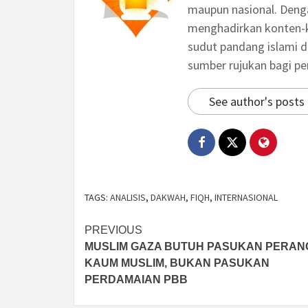
maupun nasional. Deng
menghadirkan konten-ko
sudut pandang islami d
sumber rujukan bagi p
See author's posts
TAGS:
ANALISIS
,
DAKWAH
,
FIQH
,
INTERNASIONAL
Post
PREVIOUS
MUSLIM GAZA BUTUH PASUKAN PERAN
navigation
KAUM MUSLIM, BUKAN PASUKAN
PERDAMAIAN PBB