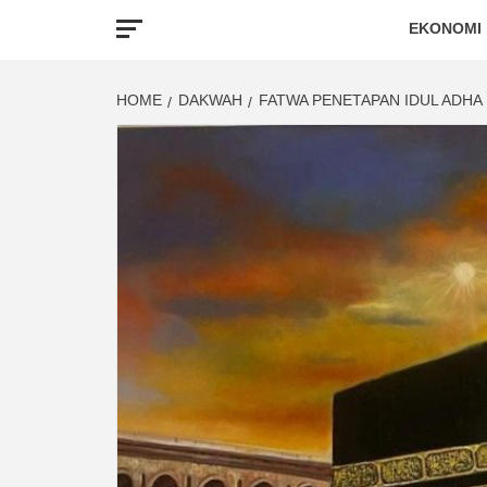
EKONOMI
HOME
DAKWAH
FATWA PENETAPAN IDUL ADHA