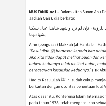
MUSTANIR.net
– Dalam kitab Sunan Abu Dau
Jadilah Qais), dia berkata:
 للرؤية ، فإن لم نره و شهد شاهدا عدل نسكنا
بشهادتهما.
Amir (penguasa) Makkah (al-Harits bin Hat
“Rasulullah ﷺ berpesan kepada kita untuk menjalankan manasik haji berdasarkan rukyat hilal.
Jika kita tidak dapat melihat bulan dan k
bahwa keduanya telah melihat bulan, maka
berdasarkan kesaksian keduanya.”
(HR Abu
Hadits Rasulullah ﷺ ini sudah cukup menjadi bukti bahwa ada tuntunan langsung dari Rasulullah ﷺ
berkaitan dengan otoritas penentuan Idul A
Atas dasar itu, Konferensi Islam Internasio
pada tahun 1978, telah menghasilkan seb