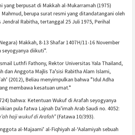
mi yang berpusat di Makkah al-Mukarramah (1975)
m Mahmud, berupa surat resmi yang ditandatangani oleh
endral Rabitha, tertanggal 25 Juli 1975, Perihal
 Negara) Makkah, 8-13 Shafar 1407H/11-16 November
seyogyanya diikuti”.
smail Luthfi Fathony, Rektor Universitas Yala Thailand,
dan Anggota Majlis Ta’sisi Rabitha Alam Islami,
fah’ (2012), Beliau menyimpulkan bahwa ”Idul Adha
h yang membawa kesatuan umat.”
o. 724) bahwa: Ketentuan Wukuf di Arafah seyogyanya
mikian pula fatwa Lajnah Da’imah Arab Saudi no. 4052:
’ah haji wukuf di Arafah”
(Fatawa 10/393).
anggota al-Majaami’ al-Fiqhiyah al-‘Aalamiyah sebuah