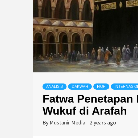
ANALISIS
DAKWAH
FIQH
INTERNASIO
Fatwa Penetapan 
Wukuf di Arafah
By
Mustanir Media
2 years ago