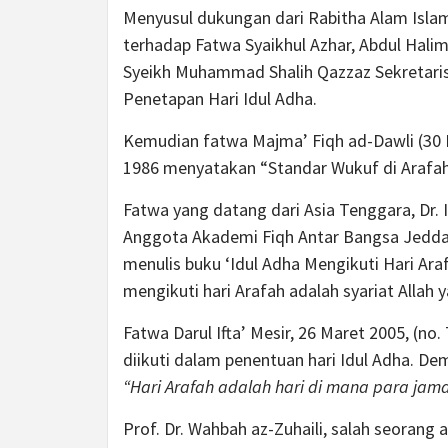
Menyusul dukungan dari Rabitha Alam Isla
terhadap Fatwa Syaikhul Azhar, Abdul Hali
Syeikh Muhammad Shalih Qazzaz Sekretaris J
Penetapan Hari Idul Adha.
Kemudian fatwa Majma’ Fiqh ad-Dawli (30
1986 menyatakan “Standar Wukuf di Arafah 
Fatwa yang datang dari Asia Tenggara, Dr. I
Anggota Akademi Fiqh Antar Bangsa Jeddah 
menulis buku ‘Idul Adha Mengikuti Hari Ara
mengikuti hari Arafah adalah syariat Alla
Fatwa Darul Ifta’ Mesir, 26 Maret 2005, (n
diikuti dalam penentuan hari Idul Adha. De
“Hari Arafah adalah hari di mana para jama
Prof. Dr. Wahbah az-Zuhaili, salah seorang 