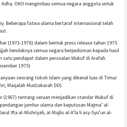
dul Adha. OKII mengimbau semua negara anggota untuk
iy. Beberapa fatwa ulama bertaraf internasional telah
but.
har (1973-1978) dalam bentuk press release tahun 1975
ijjah hendaknya semua negara berpedoman kepada hasil
n satu pendapat dalam persoalan Wukuf di Arafah.
esember 1975)
anyaan seorang tokoh Islam yang dikenal luas di Timur
hri, Maqalah Mudzakarah DD).
ar (1967) tentang seruan menjadikan standar Wukuf di
i pandangan jumhur ulama dan keputusan Majma’ al-
 Ifta al-Mishriyah, al-Majlis al-A’la li asy-Syu’un al-