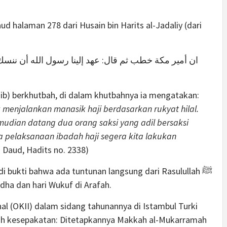
d halaman 278 dari Husain bin Harits al-Jadaliy (dari
ان أمير مكة خطب ثم قال: عهد إلينا رسول الله أن ننسك
hib) berkhutbah, di dalam khutbahnya ia mengatakan:
emudian datang dua orang saksi yang adil bersaksi
 pelaksanaan ibadah haji segera kita lakukan
 Daud, Hadits no. 2338)
dha dan hari Wukuf di Arafah.
nal (OKII) dalam sidang tahunannya di Istambul Turki
uah kesepakatan: Ditetapkannya Makkah al-Mukarramah