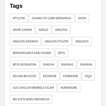
Tags
#POLITIK
AGAMA ITU LEBIH BERHARGA
AHOK
AKHIR ZAMAN
ANALIS
ANALISIS
ANALISIS DAKWAH
ANALISIS POLITIK
ANALISUS
BERHARGANYA ILMU AGAMA
BPJS
BPJS KESEHATAN
DAKEAH
DAKWAG
DAKWAH
DESAIN IBU KOTA
EKONOMI
FEMINISME
FIQH
GUS SHOLAH MEMBELA ISLAM
HUMANISME
IBU KOTA BARU INDONESIA