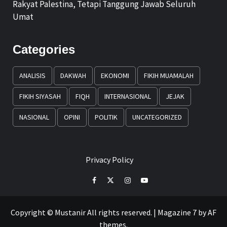
Rakyat Palestina, Tetapi Tanggung Jawab Seluruh
Umat
Categories
ANALISIS
DAKWAH
EKONOMI
FIKIH MUAMALAH
FIKIH SIYASAH
FIQH
INTERNASIONAL
JEJAK
NASIONAL
OPINI
POLITIK
UNCATEGORIZED
Privacy Policy
Facebook
Twitter
Instagram
Youtube
Copyright © Mustanir All rights reserved.
|
Magazine 7
by AF
themes.