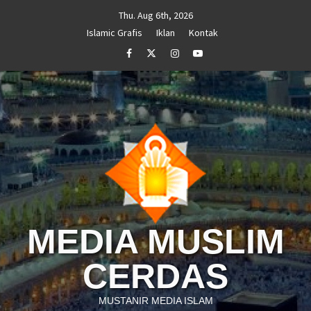
Skip
Thu. Aug 6th, 2026
to
Islamic Grafis
Iklan
Kontak
content
Facebook
Twitter
Instagram
Youtube
MEDIA MUSLIM
CERDAS
MUSTANIR MEDIA ISLAM