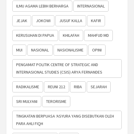
ILMU AGAMA LEBIH BERHARGA
INTERNASIONAL
JEJAK
JOKOWI
JUSUF KALLA
KAFIR
KERUSUHAN DI PAPUA
KHILAFAH
MAHFUD MD
MUI
NASIONAL
NASIONALISME
OPINI
PENGAMAT POLITIK CENTRE OF STRATEGIC AND
INTERNASIONAL STUDIES (CSIS) ARYA FERNANDES
RADIKALISME
REUNI 212
RIBA
SEJARAH
SRI MULYANI
TERORISME
TINGKATAN BERPUASA ‘ASYURA YANG DISEBUTKAN OLEH
PARA AHLI FIQH