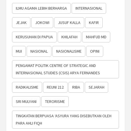
ILMU AGAMA LEBIH BERHARGA
INTERNASIONAL
JEJAK
JOKOWI
JUSUF KALLA
KAFIR
KERUSUHAN DI PAPUA
KHILAFAH
MAHFUD MD
MUI
NASIONAL
NASIONALISME
OPINI
PENGAMAT POLITIK CENTRE OF STRATEGIC AND
INTERNASIONAL STUDIES (CSIS) ARYA FERNANDES
RADIKALISME
REUNI 212
RIBA
SEJARAH
SRI MULYANI
TERORISME
TINGKATAN BERPUASA ‘ASYURA YANG DISEBUTKAN OLEH
PARA AHLI FIQH