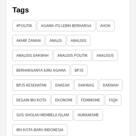
Tags
#POLITIK
AGAMA ITU LEBIH BERHARGA
AHOK
AKHIR ZAMAN
ANALIS
ANALISIS
ANALISIS DAKWAH
ANALISIS POLITIK
ANALISUS
BERHARGANYA ILMU AGAMA
BPJS
BPJS KESEHATAN
DAKEAH
DAKWAG
DAKWAH
DESAIN IBU KOTA
EKONOMI
FEMINISME
FIQH
GUS SHOLAH MEMBELA ISLAM
HUMANISME
IBU KOTA BARU INDONESIA