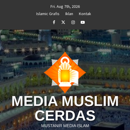
Skip
Fri. Aug 7th, 2026
to
Islamic Grafis
Iklan
Kontak
content
Facebook
Twitter
Instagram
Youtube
MEDIA MUSLIM
CERDAS
MUSTANIR MEDIA ISLAM