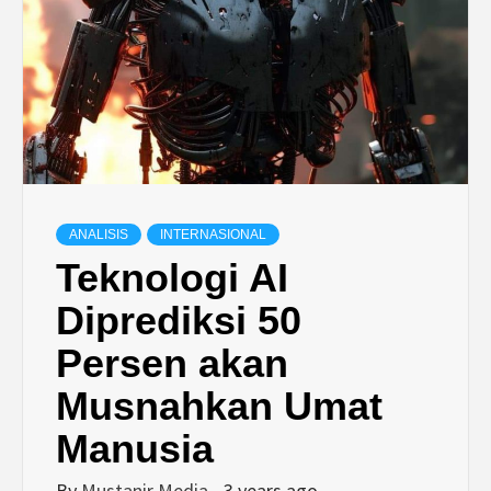
ANALISIS
INTERNASIONAL
Teknologi AI
Diprediksi 50
Persen akan
Musnahkan Umat
Manusia
By
Mustanir Media
3 years ago