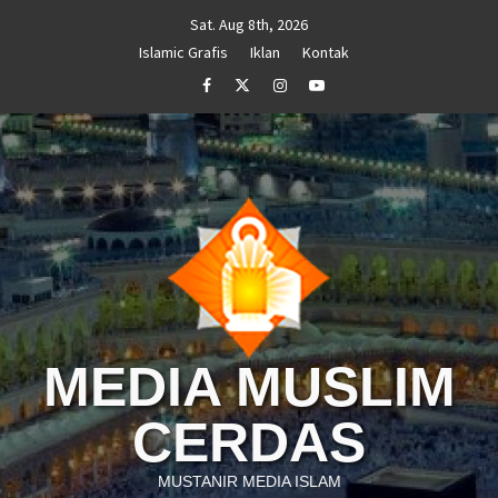
Skip
Sat. Aug 8th, 2026
to
Islamic Grafis
Iklan
Kontak
content
Facebook
Twitter
Instagram
Youtube
MEDIA MUSLIM
CERDAS
MUSTANIR MEDIA ISLAM