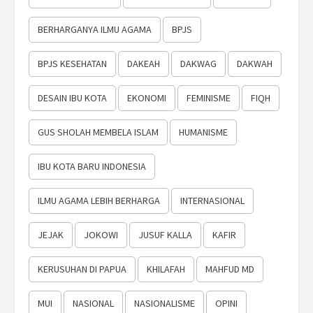
BERHARGANYA ILMU AGAMA
BPJS
BPJS KESEHATAN
DAKEAH
DAKWAG
DAKWAH
DESAIN IBU KOTA
EKONOMI
FEMINISME
FIQH
GUS SHOLAH MEMBELA ISLAM
HUMANISME
IBU KOTA BARU INDONESIA
ILMU AGAMA LEBIH BERHARGA
INTERNASIONAL
JEJAK
JOKOWI
JUSUF KALLA
KAFIR
KERUSUHAN DI PAPUA
KHILAFAH
MAHFUD MD
MUI
NASIONAL
NASIONALISME
OPINI