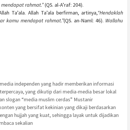
 mendapat rahmat.”
(QS. al-A’raf: 204).
ah Ta’ala. Allah Ta’ala berfirman, artinya,
“Hendaklah
ar kamu mendapat rahmat.”
(QS. an-Naml: 46).
Wallahu
 media independen yang hadir memberikan informasi
terpercaya, yang dikutip dari media-media besar lokal
an slogan “media muslim cerdas” Mustanir
nten yang bersifat kekinian yang dikaji berdasarkan
engan hujjah yang kuat, sehingga layak untuk dijadikan
embaca sekalian