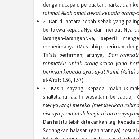
dengan ucapan, perbuatan, harta, dan ked
rahmat Allah amat dekat kepada orang-o
2. Dan di antara sebab-sebab yang pali
bertakwa kepadaNya dan menaatiNya de
larangan-laranganNya, seperti men
menerimanya (Mustahiq), beriman denga
Ta’ala berfirman, artinya,
“Dan rahmatK
rahmatKu untuk orang-orang yang ber
beriman kepada ayat-ayat Kami. (Yaitu) 
al-A’raf: 156, 157)
3. Kasih sayang kepada makhluk-mak
shallallahu ‘alaihi wasallam bersabda,
“
menyayangi mereka (memberikan rahmat
niscaya penduduk langit akan menyayang
Dan hal itu lebih ditekankan lagi kepad
Sedangkan balasan (ganjarannya) sesuai
kita akan mendapatkan balasan dari keba