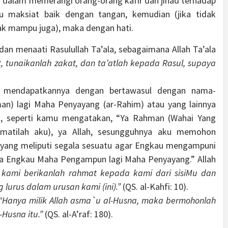
 dalam memerangi orang-orang kafir dan jihad terhadap
u maksiat baik dengan tangan, kemudian (jika tidak
ak mampu juga), maka dengan hati.
dan menaati Rasulullah Ta’ala, sebagaimana Allah Ta’ala
t, tunaikanlah zakat, dan ta’atlah kepada Rasul, supaya
uk mendapatkannya dengan bertawasul dengan nama-
n) lagi Maha Penyayang (ar-Rahim) atau yang lainnya
, seperti kamu mengatakan, “Ya Rahman (Wahai Yang
hmatilah aku), ya Allah, sesungguhnya aku memohon
yang meliputi segala sesuatu agar Engkau mengampuni
a Engkau Maha Pengampun lagi Maha Penyayang.” Allah
 kami berikanlah rahmat kepada kami dari sisiMu dan
lurus dalam urusan kami (ini).”
(QS. al-Kahfi: 10).
“Hanya milik Allah asma`u al-Husna, maka bermohonlah
Husna itu.”
(QS. al-A’raf: 180).