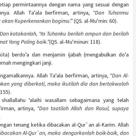
tiap permintaannya dengan nama yang sesuai dengan
ya. Allah Ta’ala berfirman, artinya,
“Dan Tuhanmu
ya akan Kuperkenankan bagimu’.”
(QS. al-Mu’min: 60).
Dan katakanlah, ‘Ya Tuhanku berilah ampun dan berilah
at Yang Paling baik.”
(QS. al-Mu’minun: 118).
kita) berdo’a dan menjamin ijabah (mengabulkan do’a
rnah mengingkari janji.
ngamalkannya. Allah Ta’ala berfirman, artinya,
“Dan Al-
nkan yang diberkati, maka ikutilah dia dan bertakwalah
155).
shallallahu ‘alaihi wasallam sebagaimana yang telah
firman, artinya,
“Dan taatilah Allah dan Rasul, supaya
.
an tenang ketika dibacakan al-Qur`an al-Karim. Allah
ibacakan Al-Qur`an, maka dengarkanlah baik-baik, dan