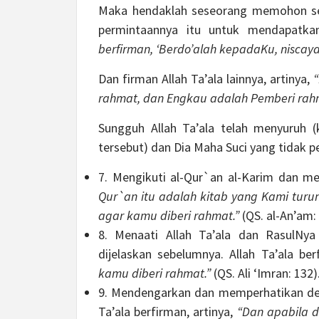
Maka hendaklah seseorang memohon se
permintaannya itu untuk mendapatkann
berfirman, ‘Berdo’alah kepadaKu, nisca
Dan firman Allah Ta’ala lainnya, artinya,
“
rahmat, dan Engkau adalah Pemberi rahm
Sungguh Allah Ta’ala telah menyuruh (
tersebut) dan Dia Maha Suci yang tidak pe
7. Mengikuti al-Qur`an al-Karim dan me
Qur`an itu adalah kitab yang Kami turu
agar kamu diberi rahmat.”
(QS. al-An’am: 
8. Menaati Allah Ta’ala dan RasulNya 
dijelaskan sebelumnya. Allah Ta’ala ber
kamu diberi rahmat.”
(QS. Ali ‘Imran: 132)
9. Mendengarkan dan memperhatikan deng
Ta’ala berfirman, artinya,
“Dan apabila d