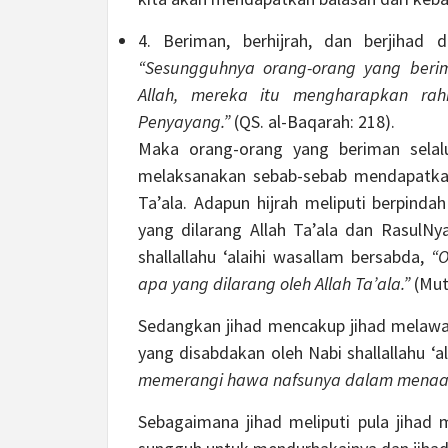
4. Beriman, berhijrah, dan berjihad di
“Sesungguhnya orang-orang yang berima
Allah, mereka itu mengharapkan ra
Penyayang.”
(QS. al-Baqarah: 218).
Maka orang-orang yang beriman selal
melaksanakan sebab-sebab mendapatkan r
Ta’ala. Adapun hijrah meliputi berpinda
yang dilarang Allah Ta’ala dan RasulNya
shallallahu ‘alaihi wasallam bersabda,
“
apa yang dilarang oleh Allah Ta’ala.”
(Mut
Sedangkan jihad mencakup jihad melawa
yang disabdakan oleh Nabi shallallahu ‘a
memerangi hawa nafsunya dalam menaati 
Sebagaimana jihad meliputi pula jihad