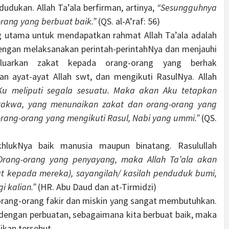
udukan. Allah Ta’ala berfirman, artinya,
“Sesungguhnya
rang yang berbuat baik.”
(QS. al-A’raf: 56)
ng utama untuk mendapatkan rahmat Allah Ta’ala adalah
ngan melaksanakan perintah-perintahNya dan menjauhi
geluarkan zakat kepada orang-orang yang berhak
n ayat-ayat Allah swt, dan mengikuti RasulNya. Allah
u meliputi segala sesuatu. Maka akan Aku tetapkan
takwa, yang menunaikan zakat dan orang-orang yang
orang-orang yang mengikuti Rasul, Nabi yang ummi.”
(QS.
hlukNya baik manusia maupun binatang. Rasulullah
Orang-orang yang penyayang, maka Allah Ta’ala akan
 kepada mereka), sayangilah/ kasilah penduduk bumi,
i kalian.”
(HR. Abu Daud dan at-Tirmidzi)
a orang-orang fakir dan miskin yang sangat membutuhkan.
 dengan perbuatan, sebagaimana kita berbuat baik, maka
ikan tersebut.