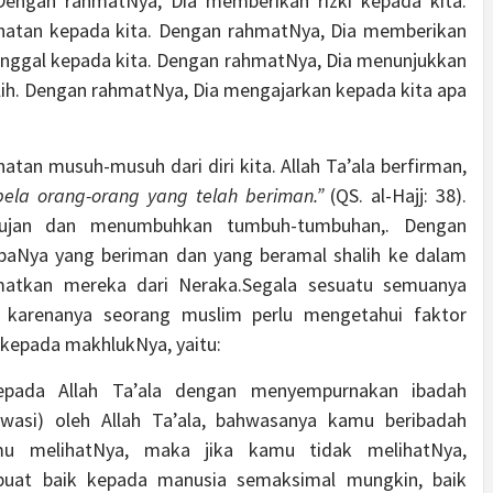
Dengan rahmatNya, Dia memberikan rizki kepada kita.
atan kepada kita. Dengan rahmatNya, Dia memberikan
inggal kepada kita. Dengan rahmatNya, Dia menunjukkan
lih. Dengan rahmatNya, Dia mengajarkan kepada kita apa
an musuh-musuh dari diri kita. Allah Ta’ala berfirman,
ela orang-orang yang telah beriman.”
(QS. al-Hajj: 38).
ujan dan menumbuhkan tumbuh-tumbuhan,. Dengan
Nya yang beriman dan yang beramal shalih ke dalam
matkan mereka dari Neraka.Segala sesuatu semuanya
h karenanya seorang muslim perlu mengetahui faktor
 kepada makhlukNya, yaitu:
epada Allah Ta’ala dengan menyempurnakan ibadah
wasi) oleh Allah Ta’ala, bahwasanya kamu beribadah
amu melihatNya, maka jika kamu tidak melihatNya,
buat baik kepada manusia semaksimal mungkin, baik