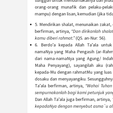
sungguh untuk mendurhakainya dan jihad
orang-orang munafik dan pelaku-pelak
mampu) dengan lisan, kemudian (jika tid
5. Mendirikan shalat, menunaikan zakat, 
berfirman, artinya,
“Dan dirikanlah shala
kamu diberi rahmat.”
(QS. an-Nur: 56).
6. Berdo’a kepada Allah Ta’ala unt
namaNya yang Maha Pengasih (ar-Rahma
dari nama-namaNya yang Agung/ Indah
Maha Penyayang), sayangilah aku (ra
kepada-Mu dengan rahmatMu yang luas 
dosaku dan menyayangiku. Sesungguhny
Ta’ala berfirman, artinya,
“Wahai Tuhan
sempurnakanlah bagi kami petunjuk yang 
Dan Allah Ta’ala juga berfirman, artinya,
kepadaNya dengan menyebut asma`u al-