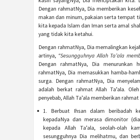
kasih sayangNya, Dia menciptakan kita. 
Dengan rahmatNya, Dia memberikan keseh
makan dan minum, pakaian serta tempat t
kita kepada Islam dan Iman serta amal sha
yang tidak kita ketahui.
Dengan rahmatNya, Dia memalingkan kejahat
artinya,
“Sesungguhnya Allah Ta’ala memb
Dengan rahmatNya, Dia menurunkan h
rahmatNya, Dia memasukkan hamba-hamba
surga. Dengan rahmatNya, Dia menyela
adalah berkat rahmat Allah Ta’ala. Ole
penyebab, Allah Ta’ala memberikan rahmat
1. Berbuat Ihsan dalam beribadah k
kepadaNya dan merasa dimonitor (dia
kepada Allah Ta’ala, seolah-olah k
sesungguhnya Dia melihatmu, dan ber