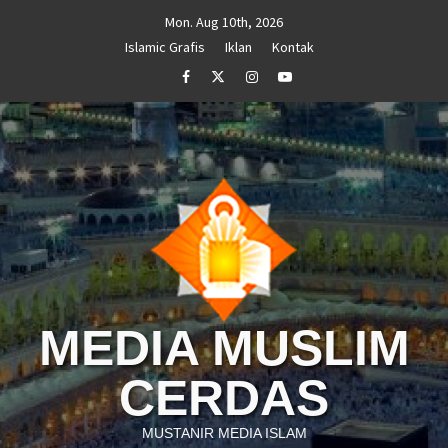
Skip
Mon. Aug 10th, 2026
to
Islamic Grafis
Iklan
Kontak
content
Facebook
Twitter
Instagram
Youtube
MEDIA MUSLIM
CERDAS
MUSTANIR MEDIA ISLAM