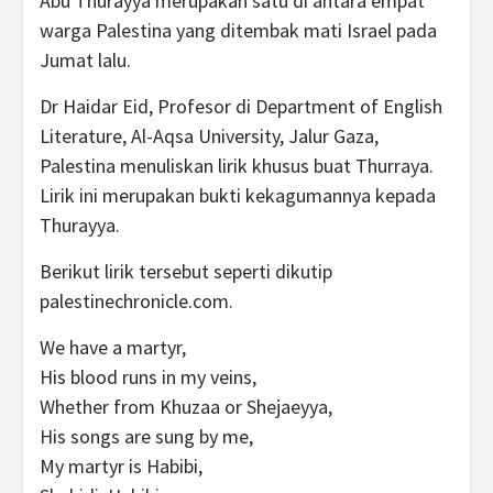
Abu Thurayya merupakan satu di antara empat
warga Palestina yang ditembak mati Israel pada
Jumat lalu.
Dr Haidar Eid, Profesor di Department of English
Literature, Al-Aqsa University, Jalur Gaza,
Palestina menuliskan lirik khusus buat Thurraya.
Lirik ini merupakan bukti kekagumannya kepada
Thurayya.
Berikut lirik tersebut seperti dikutip
palestinechronicle.com.
We have a martyr,
His blood runs in my veins,
Whether from Khuzaa or Shejaeyya,
His songs are sung by me,
My martyr is Habibi,