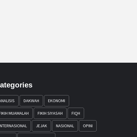
ategories
ANALISIS
DAKWAH
EKONOMI
FIKIH MUAMALAH
FIKIH SIYASAH
FIQH
INTERNASIONAL
JEJAK
NASIONAL
OPINI