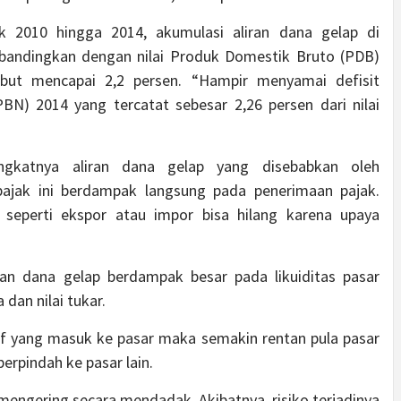
ak 2010 hingga 2014, akumulasi aliran dana gelap di
dibandingkan dengan nilai Produk Domestik Bruto (PDB)
sebut mencapai 2,2 persen. “Hampir menyamai defisit
N) 2014 yang tercatat sebesar 2,26 persen dari nilai
ngkatnya aliran dana gelap yang disebabkan oleh
pajak ini berdampak langsung pada penerimaan pajak.
 seperti ekspor atau impor bisa hilang karena upaya
ran dana gelap berdampak besar pada likuiditas pasar
dan nilai tukar.
if yang masuk ke pasar maka semakin rentan pula pasar
erpindah ke pasar lain.
mengering secara mendadak. Akibatnya, risiko terjadinya