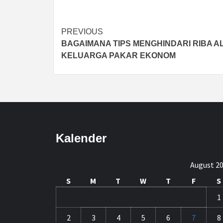
Post
PREVIOUS
BAGAIMANA TIPS MENGHINDARI RIBA A
navigation
KELUARGA PAKAR EKONOM
Kalender
August 2
S
M
T
W
T
F
S
1
2
3
4
5
6
7
8