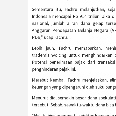
Sementara itu, Fachru melanjutkan, sej
Indonesia mencapai Rp 914 triliun. Jika 
nasional, jumlah aliran dana gelap ter
Anggaran Pendapatan Belanja Negara (APB
PDB,” ucap Fachru.
Lebih jauh, Fachru memaparkan, meni
trademisinvoicing untuk menghindarkan 
Potensi penerimaan pajak dari transaksi
penghindaran pajak ini.
Merebut kembali Fachru menjelaskan, ali
keuangan yang dipengaruhi oleh suku bunga 
Menurut dia, semakin besar dana spekulat
tersebut. Sebab, sewaktu-waktu dana bisa b
“Hal itu bisa membuat likuiditas keuangan 