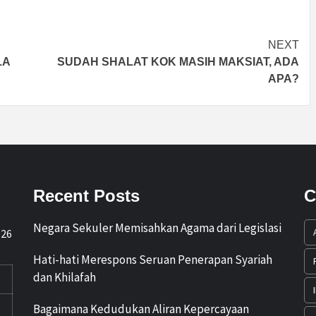
NEXT
LA
SUDAH SHALAT KOK MASIH MAKSIAT, ADA
APA?
Recent Posts
C
Negara Sekuler Memisahkan Agama dari Legislasi
026
Hati-hati Merespons Seruan Penerapan Syariah
dan Khilafah
Bagaimana Kedudukan Aliran Kepercayaan