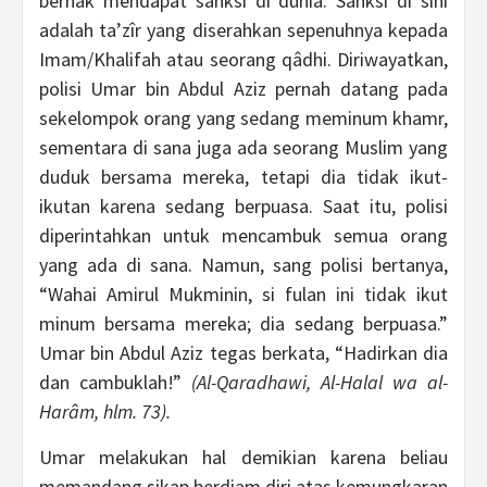
berhak mendapat sanksi di dunia. Sanksi di sini
adalah ta’zîr yang diserahkan sepenuhnya kepada
Imam/Khalifah atau seorang qâdhi. Diriwayatkan,
polisi Umar bin Abdul Aziz pernah datang pada
sekelompok orang yang sedang meminum khamr,
sementara di sana juga ada seorang Muslim yang
duduk bersama mereka, tetapi dia tidak ikut-
ikutan karena sedang berpuasa. Saat itu, polisi
diperintahkan untuk mencambuk semua orang
yang ada di sana. Namun, sang polisi bertanya,
“Wahai Amirul Mukminin, si fulan ini tidak ikut
minum bersama mereka; dia sedang berpuasa.”
Umar bin Abdul Aziz tegas berkata, “Hadirkan dia
dan cambuklah!”
(Al-Qaradhawi, Al-Halal wa al-
Harâm, hlm. 73).
Umar melakukan hal demikian karena beliau
memandang sikap berdiam diri atas kemungkaran