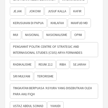
JEJAK
JOKOWI
JUSUF KALLA
KAFIR
KERUSUHAN DI PAPUA
KHILAFAH
MAHFUD MD
MUI
NASIONAL
NASIONALISME
OPINI
PENGAMAT POLITIK CENTRE OF STRATEGIC AND
INTERNASIONAL STUDIES (CSIS) ARYA FERNANDES
RADIKALISME
REUNI 212
RIBA
SEJARAH
SRI MULYANI
TERORISME
TINGKATAN BERPUASA ‘ASYURA YANG DISEBUTKAN OLEH
PARA AHLI FIQH
USTAZ ABDUL SOMAD
YAHUDI