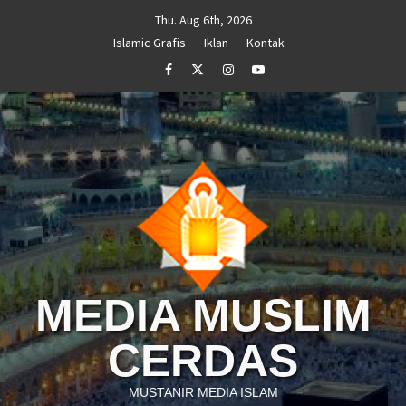
Skip
Thu. Aug 6th, 2026
to
Islamic Grafis
Iklan
Kontak
content
Facebook
Twitter
Instagram
Youtube
MEDIA MUSLIM
CERDAS
MUSTANIR MEDIA ISLAM