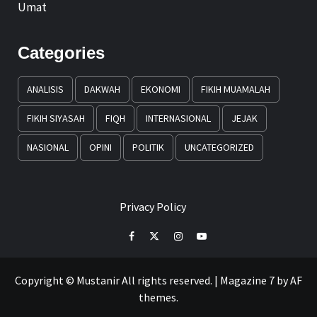
Umat
Categories
ANALISIS
DAKWAH
EKONOMI
FIKIH MUAMALAH
FIKIH SIYASAH
FIQH
INTERNASIONAL
JEJAK
NASIONAL
OPINI
POLITIK
UNCATEGORIZED
Privacy Policy
Facebook
Twitter
Instagram
Youtube
Copyright © Mustanir All rights reserved.
|
Magazine 7
by AF
themes.