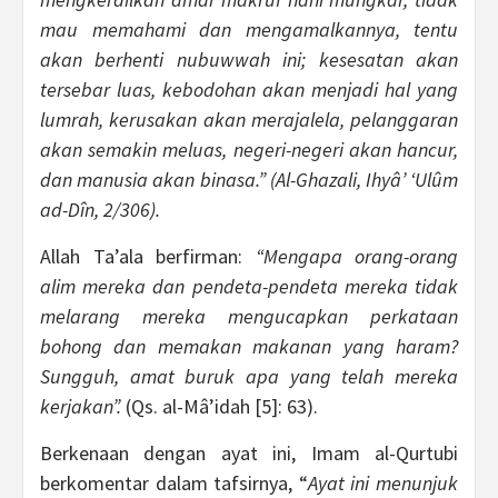
mau memahami dan mengamalkannya, tentu
akan berhenti nubuwwah ini; kesesatan akan
tersebar luas, kebodohan akan menjadi hal yang
lumrah, kerusakan akan merajalela, pelanggaran
akan semakin meluas, negeri-negeri akan hancur,
dan manusia akan binasa.” (Al-Ghazali, Ihyâ’ ‘Ulûm
ad-Dîn, 2/306).
Allah Ta’ala berfirman:
“Mengapa orang-orang
alim mereka dan pendeta-pendeta mereka tidak
melarang mereka mengucapkan perkataan
bohong dan memakan makanan yang haram?
Sungguh, amat buruk apa yang telah mereka
kerjakan”.
(Qs. al-Mâ’idah [5]: 63).
Berkenaan dengan ayat ini, Imam al-Qurtubi
berkomentar dalam tafsirnya, “
Ayat ini menunjuk