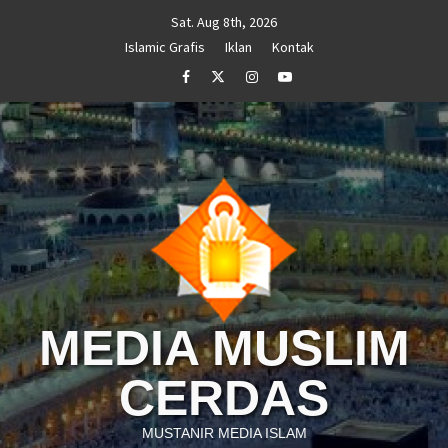
Skip
Sat. Aug 8th, 2026
to
Islamic Grafis
Iklan
Kontak
content
Facebook
Twitter
Instagram
Youtube
MEDIA MUSLIM
CERDAS
MUSTANIR MEDIA ISLAM