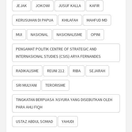
JEJAK
JOKOWI
JUSUF KALLA
KAFIR
KERUSUHAN DI PAPUA
KHILAFAH
MAHFUD MD
MUI
NASIONAL
NASIONALISME
OPINI
PENGAMAT POLITIK CENTRE OF STRATEGIC AND
INTERNASIONAL STUDIES (CSIS) ARYA FERNANDES
RADIKALISME
REUNI 212
RIBA
SEJARAH
SRI MULYANI
TERORISME
TINGKATAN BERPUASA ‘ASYURA YANG DISEBUTKAN OLEH
PARA AHLI FIQH
USTAZ ABDUL SOMAD
YAHUDI