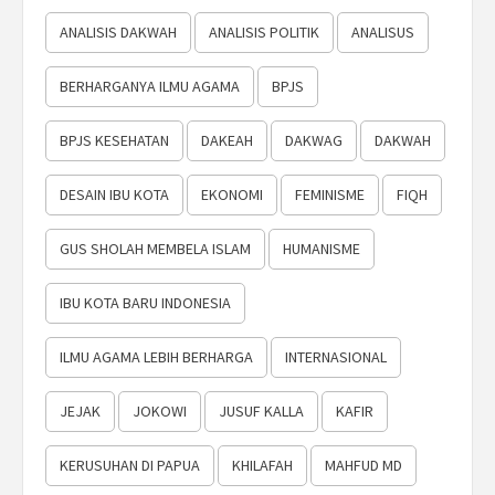
ANALISIS DAKWAH
ANALISIS POLITIK
ANALISUS
BERHARGANYA ILMU AGAMA
BPJS
BPJS KESEHATAN
DAKEAH
DAKWAG
DAKWAH
DESAIN IBU KOTA
EKONOMI
FEMINISME
FIQH
GUS SHOLAH MEMBELA ISLAM
HUMANISME
IBU KOTA BARU INDONESIA
ILMU AGAMA LEBIH BERHARGA
INTERNASIONAL
JEJAK
JOKOWI
JUSUF KALLA
KAFIR
KERUSUHAN DI PAPUA
KHILAFAH
MAHFUD MD