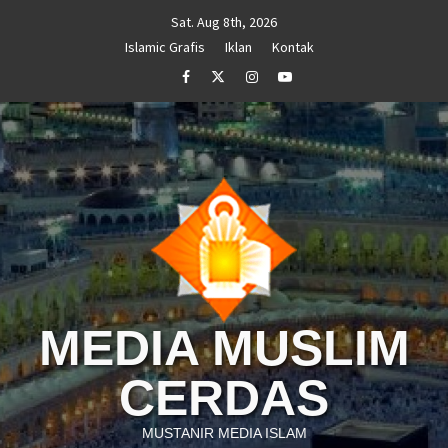
Skip
Sat. Aug 8th, 2026
to
Islamic Grafis
Iklan
Kontak
content
Facebook
Twitter
Instagram
Youtube
MEDIA MUSLIM
CERDAS
MUSTANIR MEDIA ISLAM