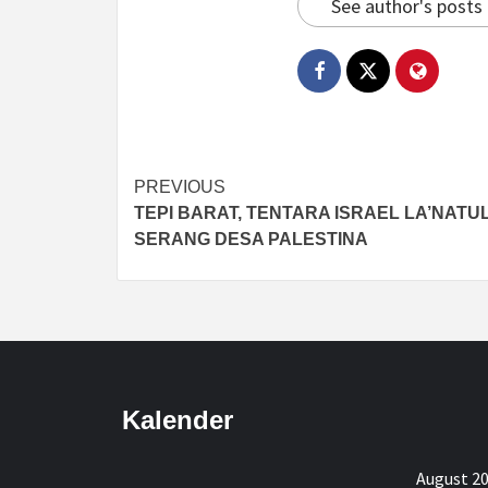
See author's posts
Post
PREVIOUS
TEPI BARAT, TENTARA ISRAEL LA’NATU
navigation
SERANG DESA PALESTINA
Kalender
August 2