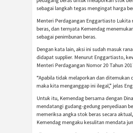
pedagang beras untuk melaporkan stok bera
sebagai langkah tegas mengingat harga bera
Menteri Perdagangan Enggartiasto Lukita m
beras, dan ternyata Kemendag menemukan 
sebagai penimbunan beras.
Dengan kata lain, aksi ini sudah masuk ran
didapat supplier. Menurut Enggartiasto, ke
Menteri Perdagangan Nomor 20 Tahun 201
“Apabila tidak melaporkan dan ditemukan di
maka kita menganggap ini ilegal,” jelas En
Untuk itu, Kemendag bersama dengan Dinas
mendatangi gudang-gedung penyediaan bera
memeriksa angka stok beras secara aktual
Kemendag mengaku kesulitan mendata juml