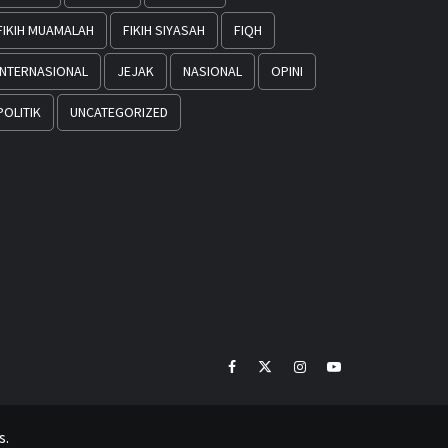
FIKIH MUAMALAH
FIKIH SIYASAH
FIQH
INTERNASIONAL
JEJAK
NASIONAL
OPINI
POLITIK
UNCATEGORIZED
Facebook
Twitter
Instagram
Youtube
s.