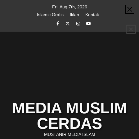
Skip
Fri. Aug 7th, 2026
to
Islamic Grafis
Iklan
Kontak
content
Facebook
Twitter
Instagram
Youtube
MEDIA MUSLIM
CERDAS
MUSTANIR MEDIA ISLAM