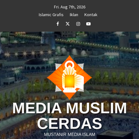
Skip
Fri. Aug 7th, 2026
to
Islamic Grafis
Iklan
Kontak
content
Facebook
Twitter
Instagram
Youtube
MEDIA MUSLIM
CERDAS
MUSTANIR MEDIA ISLAM