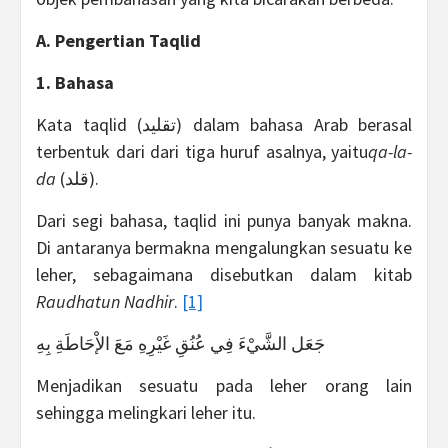
A. Pengertian Taqlid
1. Bahasa
Kata taqlid (تقليد) dalam bahasa Arab berasal
terbentuk dari dari tiga huruf asalnya, yaitu
qa-la-
da
(قلد).
Dari segi bahasa, taqlid ini punya banyak makna.
Di antaranya bermakna mengalungkan sesuatu ke
leher, sebagaimana disebutkan dalam kitab
Raudhatun Nadhir
.
[1]
جَعَل الشَّيْءَ فِي عُنُقِ غَيْرِهِ مَعَ الإْحَاطَةِ بِهِ
Menjadikan sesuatu pada leher orang lain
sehingga melingkari leher itu.