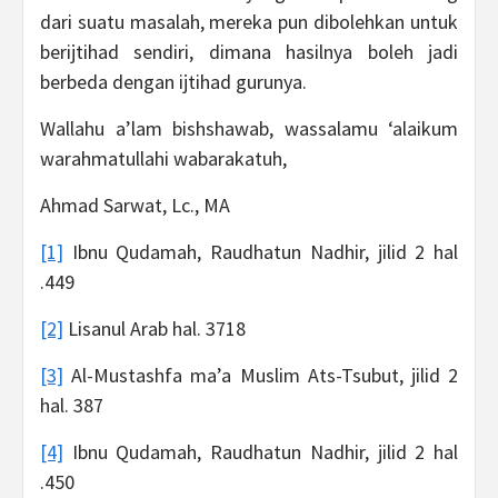
dari suatu masalah, mereka pun dibolehkan untuk
berijtihad sendiri, dimana hasilnya boleh jadi
berbeda dengan ijtihad gurunya.
Wallahu a’lam bishshawab, wassalamu ‘alaikum
warahmatullahi wabarakatuh,
Ahmad Sarwat, Lc., MA
[1]
Ibnu Qudamah, Raudhatun Nadhir, jilid 2 hal
.449
[2]
Lisanul Arab hal. 3718
[3]
Al-Mustashfa ma’a Muslim Ats-Tsubut, jilid 2
hal. 387
[4]
Ibnu Qudamah, Raudhatun Nadhir, jilid 2 hal
.450