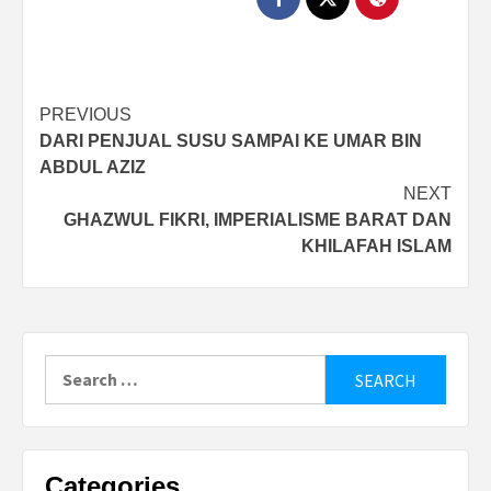
Post
PREVIOUS
DARI PENJUAL SUSU SAMPAI KE UMAR BIN
navigation
ABDUL AZIZ
NEXT
GHAZWUL FIKRI, IMPERIALISME BARAT DAN
KHILAFAH ISLAM
Search
for:
Categories