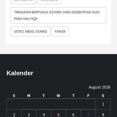
TINGKATAN BERPUASA ‘ASYURA YANG DISEBUTKAN OLEH
PARA AHLI FIQH
USTAZ ABDUL SOMAD
YAHUDI
Kalender
August 2026
S
M
T
W
T
F
S
1
2
3
4
5
6
7
8