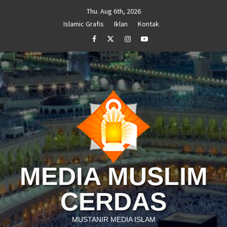
Skip
Thu. Aug 6th, 2026
to
Islamic Grafis
Iklan
Kontak
content
Facebook
Twitter
Instagram
Youtube
MEDIA MUSLIM
CERDAS
MUSTANIR MEDIA ISLAM