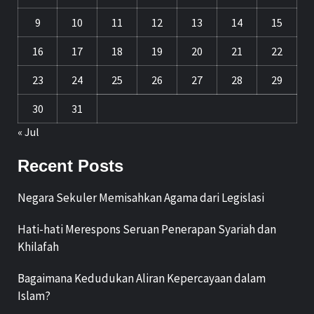
9
10
11
12
13
14
15
16
17
18
19
20
21
22
23
24
25
26
27
28
29
30
31
« Jul
Recent Posts
Negara Sekuler Memisahkan Agama dari Legislasi
Hati-hati Merespons Seruan Penerapan Syariah dan
Khilafah
Bagaimana Kedudukan Aliran Kepercayaan dalam
Islam?