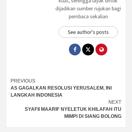
kuat, sehingga layak untuk
dijadikan sumber rujukan bagi
pembaca sekalian
See author's posts
Post
PREVIOUS
AS GAGALKAN RESOLUSI YERUSALEM, INI
navigation
LANGKAH INDONESIA
NEXT
SYAFII MAARIF NYELETUK KHILAFAH ITU
MIMPI DI SIANG BOLONG