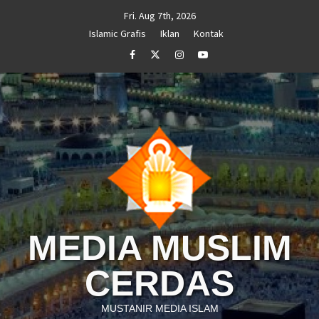
Skip
Fri. Aug 7th, 2026
to
Islamic Grafis
Iklan
Kontak
content
Facebook
Twitter
Instagram
Youtube
MEDIA MUSLIM
CERDAS
MUSTANIR MEDIA ISLAM