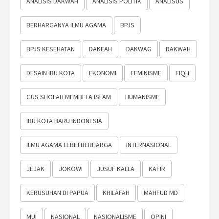
ANALISIS DAKWAH
ANALISIS POLITIK
ANALISUS
BERHARGANYA ILMU AGAMA
BPJS
BPJS KESEHATAN
DAKEAH
DAKWAG
DAKWAH
DESAIN IBU KOTA
EKONOMI
FEMINISME
FIQH
GUS SHOLAH MEMBELA ISLAM
HUMANISME
IBU KOTA BARU INDONESIA
ILMU AGAMA LEBIH BERHARGA
INTERNASIONAL
JEJAK
JOKOWI
JUSUF KALLA
KAFIR
KERUSUHAN DI PAPUA
KHILAFAH
MAHFUD MD
MUI
NASIONAL
NASIONALISME
OPINI