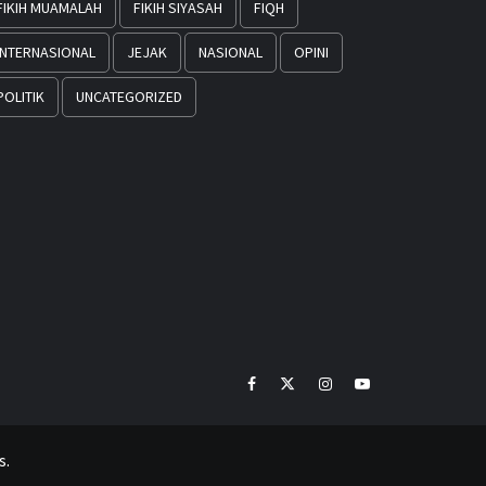
FIKIH MUAMALAH
FIKIH SIYASAH
FIQH
INTERNASIONAL
JEJAK
NASIONAL
OPINI
POLITIK
UNCATEGORIZED
Facebook
Twitter
Instagram
Youtube
s.