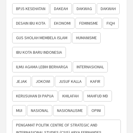
BPJS KESEHATAN
DAKEAH
DAKWAG
DAKWAH
DESAIN IBU KOTA
EKONOMI
FEMINISME
FIQH
GUS SHOLAH MEMBELA ISLAM
HUMANISME
IBU KOTA BARU INDONESIA
ILMU AGAMA LEBIH BERHARGA
INTERNASIONAL
JEJAK
JOKOWI
JUSUF KALLA
KAFIR
KERUSUHAN DI PAPUA
KHILAFAH
MAHFUD MD
MUI
NASIONAL
NASIONALISME
OPINI
PENGAMAT POLITIK CENTRE OF STRATEGIC AND
INTERNASIONAL STUDIES (CSIS) ARYA FERNANDES