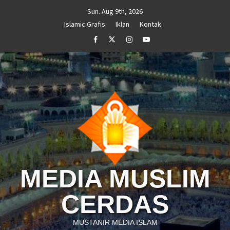
Skip
Sun. Aug 9th, 2026
to
Islamic Grafis
Iklan
Kontak
content
Facebook
Twitter
Instagram
Youtube
MEDIA MUSLIM
CERDAS
MUSTANIR MEDIA ISLAM