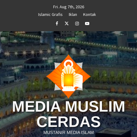
Skip
Fri. Aug 7th, 2026
to
Islamic Grafis
Iklan
Kontak
content
Facebook
Twitter
Instagram
Youtube
MEDIA MUSLIM
CERDAS
MUSTANIR MEDIA ISLAM