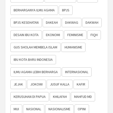
BERHARGANYA ILMU AGAMA
BPJS
BPJS KESEHATAN
DAKEAH
DAKWAG
DAKWAH
DESAIN IBU KOTA
EKONOMI
FEMINISME
FIQH
GUS SHOLAH MEMBELA ISLAM
HUMANISME
IBU KOTA BARU INDONESIA
ILMU AGAMA LEBIH BERHARGA
INTERNASIONAL
JEJAK
JOKOWI
JUSUF KALLA
KAFIR
KERUSUHAN DI PAPUA
KHILAFAH
MAHFUD MD
MUI
NASIONAL
NASIONALISME
OPINI