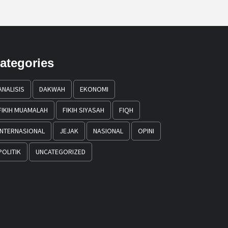
ategories
ANALISIS
DAKWAH
EKONOMI
FIKIH MUAMALAH
FIKIH SIYASAH
FIQH
INTERNASIONAL
JEJAK
NASIONAL
OPINI
POLITIK
UNCATEGORIZED