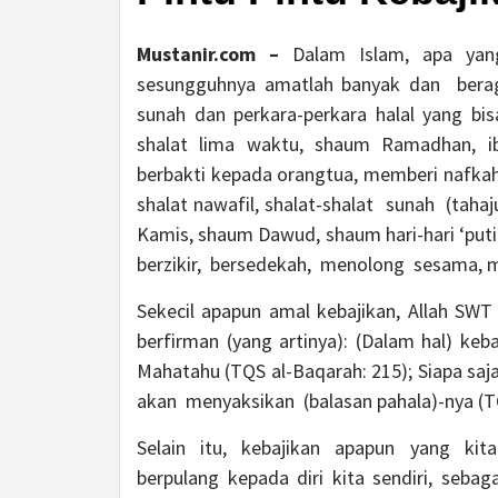
Mustanir.com –
Dalam Islam, apa yan
sesungguhnya amatlah banyak dan ber
sunah dan perkara-perkara halal yang bi
shalat lima waktu, shaum Ramadhan, ibada
berbakti kepada orangtua, memberi nafkah a
shalat nawafil, shalat-shalat sunah (taha
Kamis, shaum Dawud, shaum hari-hari ‘puti
berzikir, bersedekah, menolong sesama, me
Sekecil apapun amal kebajikan, Allah S
berfirman (yang artinya): (Dalam hal) keb
Mahatahu (TQS al-Baqarah: 215); Siapa sa
akan menyaksikan (balasan pahala)-nya (TQS
Selain itu, kebajikan apapun yang ki
berpulang kepada diri kita sendiri, seb