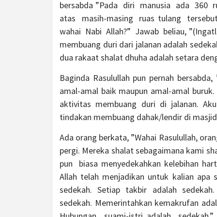
bersabda ”Pada diri manusia ada 360 ru
atas masih-masing ruas tulang tersebut
wahai Nabi Allah?” Jawab beliau, ”(Inga
membuang duri dari jalanan adalah sedek
dua rakaat shalat dhuha adalah setara den
Baginda Rasulullah pun pernah bersabda,
amal-amal baik maupun amal-amal buruk.
aktivitas membuang duri di jalanan. 
tindakan membuang dahak/lendir di masjid
Ada orang berkata, ”Wahai Rasulullah, o
pergi. Mereka shalat sebagaimana kami 
pun biasa menyedekahkan kelebihan harta
Allah telah menjadikan untuk kalian apa 
sedekah. Setiap takbir adalah sedekah.
sedekah. Memerintahkan kemakrufan ada
Hubungan suami-istri adalah sedekah.”