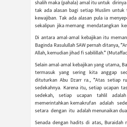
shalih maka (pahala) amal itu untuk diriny
tak ada alasan bagi setiap Muslim untuk
kewajiban. Tak ada alasan pula ia meny
sekalipun jika memang mendatangkan kema
Di antara amal-amal kebajikan itu mema
Baginda Rasulullah SAW pernah ditanya, ”A
Allah, kemudian jihad fi sabilillah.” (Mutaffaq
Selain amal-amal kebajikan yang utama, B
termasuk yang sering kita anggap sederh
dituturkan Abu Dzarr ra., ”Atas setiap r
sedekahnya. Karena itu, setiap ucapan 
sedekah, setiap ucapan tahlil adala
memerintahkan kemakrufan adalah sed
setara dengan itu adalah menunaikan dua 
Senada dengan hadits di atas, Buraidah 