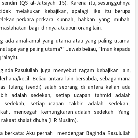
a sendiri (QS al-Jatsiyah: 15). Karena itu, sesungguhnya
 tidak melakukan kebajikan, apalagi jika itu berupa
epelekan perkara-perkara sunnah, bahkan yang mubah
slahatan bagi dirinya ataupun orang lain.
ng ada amal-amal yang utama atau yang paling utama.
mal apa yang paling utama?” Jawab beliau, ”Iman kepada
 ‘alayh).
aginda Rasulullah juga menyebut ragam kebajikan lain,
ana/kecil. Beliau antara lain bersabda, sebagaimana
uas tulang (sendi) salah seorang di antara kalian ada
tasbih adalah sedekah, setiap ucapan tahmid adalah
h sedekah, setiap ucapan takbir adalah sedekah,
ekah, mencegah kemungkaran adalah sedekah. Yang
rakaat shalat dhuha (HR Muslim).
ra berkata: Aku pernah mendengar Baginda Rasulullah