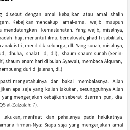
g disebut dengan amal kebajikan atau amal shalih
agam. Kebajikan mencakup amal-amal wajib maupun
sa mendatangkan kemaslahatan. Yang wajib, misalnya,
h haji, menuntut ilmu, berdakwah, jihad fi sabilillah,
nak-istri, mendidik keluarga, dll. Yang sunah, misalnya,
jud, dhuha, shalat id, dll), shaum-shaum sunah (Senin-
h’, shaum enam hari di bulan Syawal), membaca Alquran,
mbuang duri di jalanan, dll).
WT pasti mengetahuinya dan bakal membalasnya. Allah
ajikan apa saja yang kalian lakukan, sesungguhnya Allah
ja yang mengerjakan kebajikan seberat dzarrah pun, dia
 al-Zalzalah: 7).
ta lakukan, manfaat dan pahalanya pada hakikatnya
agaimana firman-Nya: Siapa saja yang mengerjakan amal