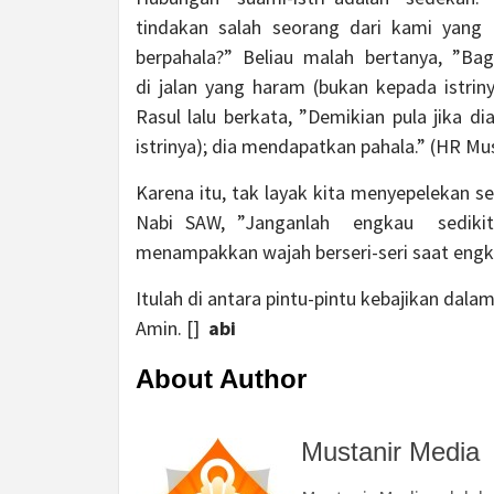
tindakan salah seorang dari kami yan
berpahala?” Beliau malah bertanya, ”Bag
di jalan yang haram (bukan kepada istrin
Rasul lalu berkata, ”Demikian pula jika d
istrinya); dia mendapatkan pahala.” (HR Mu
Karena itu, tak layak kita menyepelekan s
Nabi SAW, ”Janganlah engkau sediki
menampakkan wajah berseri-seri saat eng
Itulah di antara pintu-pintu kebajikan dal
Amin. []
abi
About Author
Mustanir Media