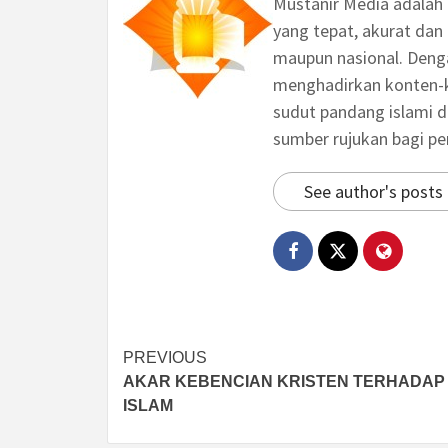
Mustanir Media adalah
yang tepat, akurat dan 
maupun nasional. Deng
menghadirkan konten-ko
sudut pandang islami d
sumber rujukan bagi p
See author's posts
Post
PREVIOUS
AKAR KEBENCIAN KRISTEN TERHADAP
navigation
ISLAM