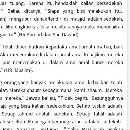
as tulang. Karena itu, hendaklah kalian bersedekah
.” Beliau ditanya, ”Siapa yang bisa melakukan itu,
tlah) mengubur dahak/lendir di masjid adalah sedekah,
ah. Jika engkau tak bisa melakukannya maka menunaikan
gan itu.” (HR Ahmad dan Abu Dawud).
 ”Telah diperlihatkan kepadaku amal-amal umatku, baik
 Aku menemukan di dalam amal-amal kebajikan mereka
Aku pun menemukan di dalam amal-amal buruk mereka
.” (HR Muslim).
rang-orang yang banyak melakukan amal kebajikan telah
shalat. Mereka shaum sebagaimana kami shaum. Mereka
 mereka.” Jawab beliau, ”Tidak begitu. Sesungguhnya
saja yang bisa kalian sedekahkan. Setiap tasbih adalah
 Setiap tahmid adalah sedekah. Setiap tahlil adalah
lah sedekah. Mencegah kemungkaran adalah sedekah.
 Para Sahabat bertanya, ”Wahai Rasulullah, apakah