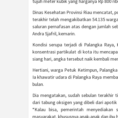
tujuh meter kubik yang harganya Rp 800 rib
Dinas Kesehatan Provinsi Riau mencatat, po
terakhir telah mengakibatkan 54.135 warga 
saluran pernafasan atas dengan jumlah se
Andra Sjafril, kemarin.
Kondisi serupa terjadi di Palangka Raya,
konsentrasi partikulat di kota itu menca
siang hari, angka tersebut naik kembali men
Hertiani, warga Petuk Ketimpun, Palangk
Ia khawatir udara di Palangka Raya memb
bulan.
Dia mengatakan, sudah sebulan terakhir 
dari tabung oksigen yang dibeli dari apot
“Kalau bisa, pemerintah menyediakan s
masyarakat, khususnya anak-anak dan ibu ha