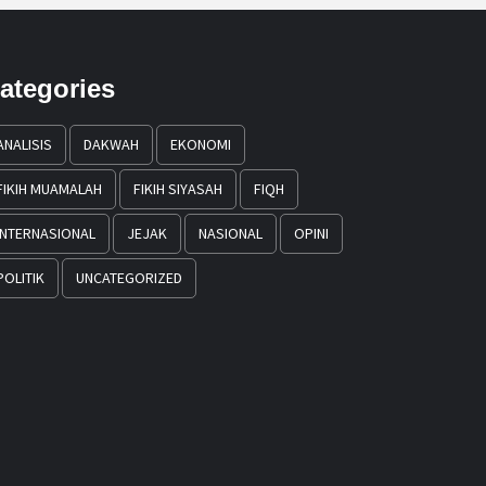
ategories
ANALISIS
DAKWAH
EKONOMI
FIKIH MUAMALAH
FIKIH SIYASAH
FIQH
INTERNASIONAL
JEJAK
NASIONAL
OPINI
POLITIK
UNCATEGORIZED