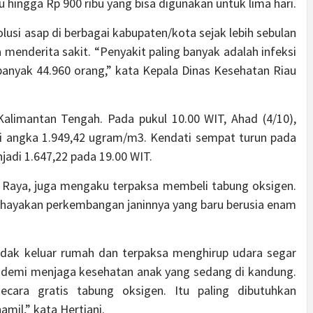
u hingga Rp 900 ribu yang bisa digunakan untuk lima hari.
lusi asap di berbagai kabupaten/kota sejak lebih sebulan
menderita sakit. “Penyakit paling banyak adalah infeksi
banyak 44.960 orang,” kata Kepala Dinas Kesehatan Riau
 Kalimantan Tengah. Pada pukul 10.00 WIT, Ahad (4/10),
pai angka 1.949,42 ugram/m3. Kendati sempat turun pada
jadi 1.647,22 pada 19.00 WIT.
a Raya, juga mengaku terpaksa membeli tabung oksigen.
ahayakan perkembangan janinnya yang baru berusia enam
tidak keluar rumah dan terpaksa menghirup udara segar
ik demi menjaga kesehatan anak yang sedang di kandung.
ecara gratis tabung oksigen. Itu paling dibutuhkan
mil,” kata Hertiani.