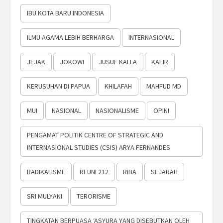
IBU KOTA BARU INDONESIA
ILMU AGAMA LEBIH BERHARGA
INTERNASIONAL
JEJAK
JOKOWI
JUSUF KALLA
KAFIR
KERUSUHAN DI PAPUA
KHILAFAH
MAHFUD MD
MUI
NASIONAL
NASIONALISME
OPINI
PENGAMAT POLITIK CENTRE OF STRATEGIC AND
INTERNASIONAL STUDIES (CSIS) ARYA FERNANDES
RADIKALISME
REUNI 212
RIBA
SEJARAH
SRI MULYANI
TERORISME
TINGKATAN BERPUASA ‘ASYURA YANG DISEBUTKAN OLEH