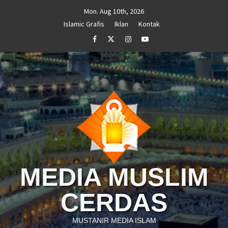
Skip
Mon. Aug 10th, 2026
to
Islamic Grafis
Iklan
Kontak
content
Facebook
Twitter
Instagram
Youtube
MEDIA MUSLIM
CERDAS
MUSTANIR MEDIA ISLAM