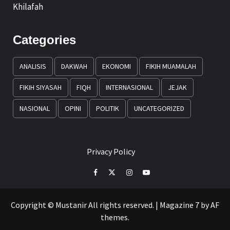
Khilafah
Categories
ANALISIS
DAKWAH
EKONOMI
FIKIH MUAMALAH
FIKIH SIYASAH
FIQH
INTERNASIONAL
JEJAK
NASIONAL
OPINI
POLITIK
UNCATEGORIZED
Privacy Policy
Facebook
Twitter
Instagram
Youtube
Copyright © Mustanir All rights reserved.
|
Magazine 7
by AF
themes.