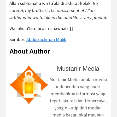
Allah subḥānahu wa taʿālā di akhirat kelak.
Be
careful, my brother! The punishment of Allah
subḥānahu wa taʿālā in the afterlife is very painful.
Wallahu a’lam bi ash-shawaab. []
Sumber:
Abdurrachman Malik
About Author
Mustanir Media
Mustanir Media adalah media
independen yang hadir
memberikan informasi yang
tepat, akurat dan terpercaya,
yang dikutip dari media-
media besar lokal maupun