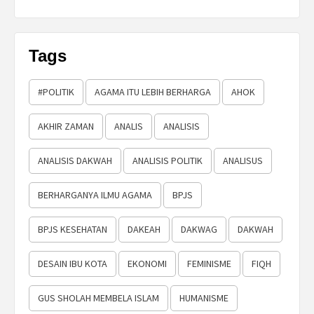
Tags
#POLITIK
AGAMA ITU LEBIH BERHARGA
AHOK
AKHIR ZAMAN
ANALIS
ANALISIS
ANALISIS DAKWAH
ANALISIS POLITIK
ANALISUS
BERHARGANYA ILMU AGAMA
BPJS
BPJS KESEHATAN
DAKEAH
DAKWAG
DAKWAH
DESAIN IBU KOTA
EKONOMI
FEMINISME
FIQH
GUS SHOLAH MEMBELA ISLAM
HUMANISME