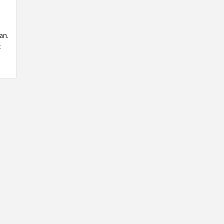
an.
t