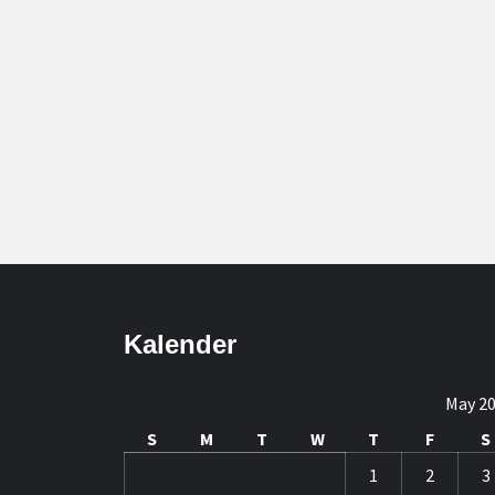
Kalender
May 2
S
M
T
W
T
F
S
1
2
3