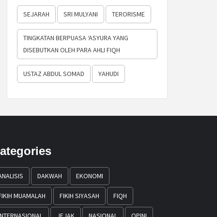
SEJARAH
SRI MULYANI
TERORISME
TINGKATAN BERPUASA ‘ASYURA YANG
DISEBUTKAN OLEH PARA AHLI FIQH
USTAZ ABDUL SOMAD
YAHUDI
ategories
ANALISIS
DAKWAH
EKONOMI
FIKIH MUAMALAH
FIKIH SIYASAH
FIQH
INTERNASIONAL
JEJAK
NASIONAL
OPINI