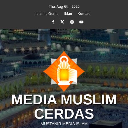
Skip
Thu. Aug 6th, 2026
to
Islamic Grafis
Iklan
Kontak
content
Facebook
Twitter
Instagram
Youtube
MEDIA MUSLIM
CERDAS
MUSTANIR MEDIA ISLAM