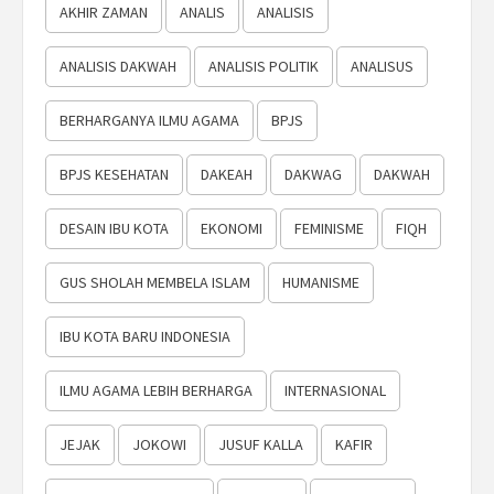
AKHIR ZAMAN
ANALIS
ANALISIS
ANALISIS DAKWAH
ANALISIS POLITIK
ANALISUS
BERHARGANYA ILMU AGAMA
BPJS
BPJS KESEHATAN
DAKEAH
DAKWAG
DAKWAH
DESAIN IBU KOTA
EKONOMI
FEMINISME
FIQH
GUS SHOLAH MEMBELA ISLAM
HUMANISME
IBU KOTA BARU INDONESIA
ILMU AGAMA LEBIH BERHARGA
INTERNASIONAL
JEJAK
JOKOWI
JUSUF KALLA
KAFIR