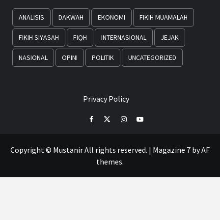
ANALISIS
DAKWAH
EKONOMI
FIKIH MUAMALAH
FIKIH SIYASAH
FIQH
INTERNASIONAL
JEJAK
NASIONAL
OPINI
POLITIK
UNCATEGORIZED
Privacy Policy
Facebook
Twitter
Instagram
Youtube
Copyright © Mustanir All rights reserved.
|
Magazine 7
by AF
themes.