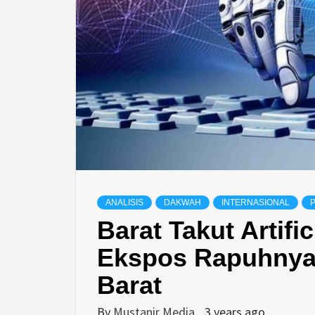
ANALISIS
DAKWAH
INTERNASIONAL
P
Barat Takut Artific
Ekspos Rapuhnya
Barat
By
Mustanir Media
3 years ago