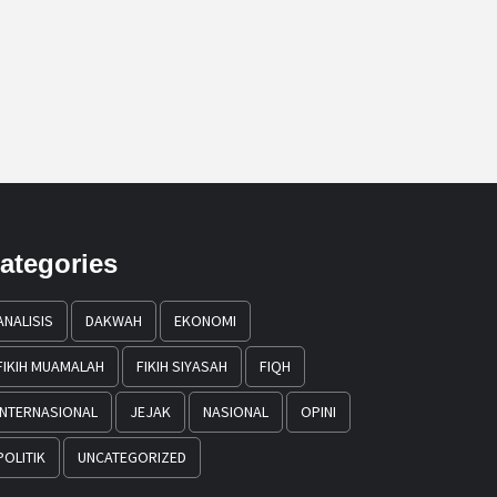
ategories
ANALISIS
DAKWAH
EKONOMI
FIKIH MUAMALAH
FIKIH SIYASAH
FIQH
INTERNASIONAL
JEJAK
NASIONAL
OPINI
POLITIK
UNCATEGORIZED