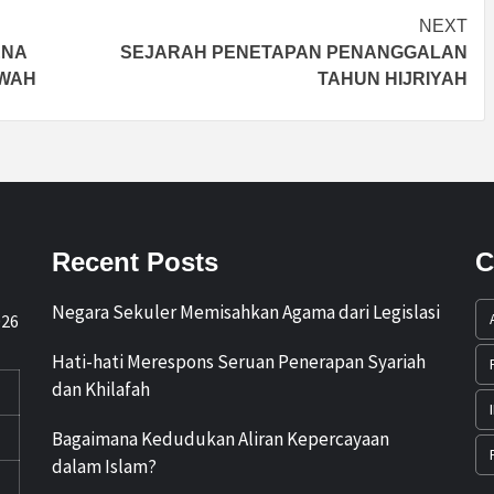
NEXT
ENA
SEJARAH PENETAPAN PENANGGALAN
KWAH
TAHUN HIJRIYAH
Recent Posts
C
Negara Sekuler Memisahkan Agama dari Legislasi
026
Hati-hati Merespons Seruan Penerapan Syariah
dan Khilafah
Bagaimana Kedudukan Aliran Kepercayaan
dalam Islam?