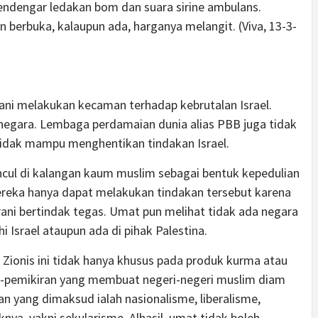
mendengar ledakan bom dan suara sirine ambulans.
erbuka, kalaupun ada, harganya melangit. (Viva, 13-3-
rani melakukan kecaman terhadap kebrutalan Israel.
negara. Lembaga perdamaian dunia alias PBB juga tidak
tidak mampu menghentikan tindakan Israel.
uncul di kalangan kaum muslim sebagai bentuk kepedulian
ereka hanya dapat melakukan tindakan tersebut karena
rani bertindak tegas. Umat pun melihat tidak ada negara
Israel ataupun ada di pihak Palestina.
 Zionis ini tidak hanya khusus pada produk kurma atau
n-pemikiran yang membuat negeri-negeri muslim diam
an yang dimaksud ialah nasionalisme, liberalisme,
nya, yakni sekularisme. Alhasil, umat tidak boleh