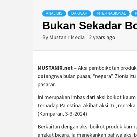
ANALISIS
DAKWAH
INTERNASIONAL
P
Bukan Sekadar Bo
By
Mustanir Media
2 years ago
MUSTANIR.net
– Aksi pemboikotan produk 
datangnya bulan puasa, “negara” Zionis itu
pasaran.
Ini merupakan imbas dari aksi boikot kaum
terhadap Palestina. Akibat aksi itu, merek
(Kumparan, 3-3-2024)
Berkaitan dengan aksi boikot produk kurm
angkat bicara. Ia menekankan bahwa aksi bo