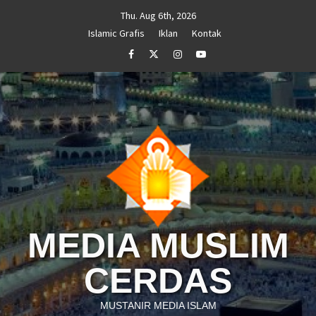
Skip
Thu. Aug 6th, 2026
to
Islamic Grafis
Iklan
Kontak
content
Facebook
Twitter
Instagram
Youtube
MEDIA MUSLIM
CERDAS
MUSTANIR MEDIA ISLAM