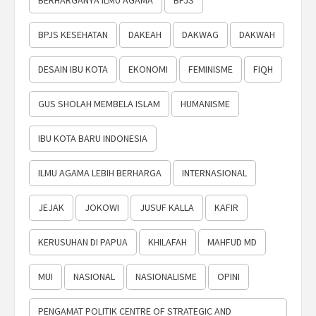
BERHARGANYA ILMU AGAMA
BPJS
BPJS KESEHATAN
DAKEAH
DAKWAG
DAKWAH
DESAIN IBU KOTA
EKONOMI
FEMINISME
FIQH
GUS SHOLAH MEMBELA ISLAM
HUMANISME
IBU KOTA BARU INDONESIA
ILMU AGAMA LEBIH BERHARGA
INTERNASIONAL
JEJAK
JOKOWI
JUSUF KALLA
KAFIR
KERUSUHAN DI PAPUA
KHILAFAH
MAHFUD MD
MUI
NASIONAL
NASIONALISME
OPINI
PENGAMAT POLITIK CENTRE OF STRATEGIC AND