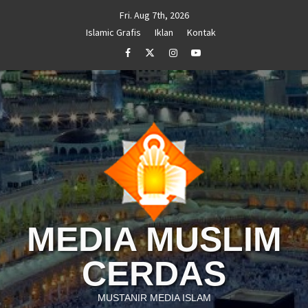
Skip
Fri. Aug 7th, 2026
to
Islamic Grafis
Iklan
Kontak
content
Facebook
Twitter
Instagram
Youtube
MEDIA MUSLIM
CERDAS
MUSTANIR MEDIA ISLAM