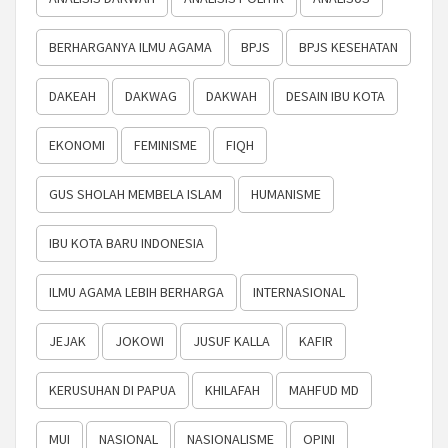
BERHARGANYA ILMU AGAMA
BPJS
BPJS KESEHATAN
DAKEAH
DAKWAG
DAKWAH
DESAIN IBU KOTA
EKONOMI
FEMINISME
FIQH
GUS SHOLAH MEMBELA ISLAM
HUMANISME
IBU KOTA BARU INDONESIA
ILMU AGAMA LEBIH BERHARGA
INTERNASIONAL
JEJAK
JOKOWI
JUSUF KALLA
KAFIR
KERUSUHAN DI PAPUA
KHILAFAH
MAHFUD MD
MUI
NASIONAL
NASIONALISME
OPINI