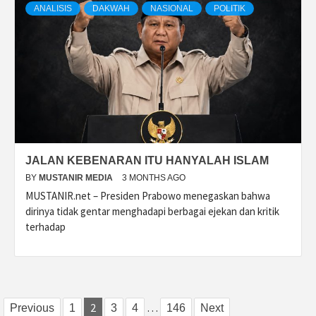
ANALISIS
DAKWAH
NASIONAL
POLITIK
JALAN KEBENARAN ITU HANYALAH ISLAM
BY
MUSTANIR MEDIA
3 MONTHS AGO
MUSTANIR.net – Presiden Prabowo menegaskan bahwa
dirinya tidak gentar menghadapi berbagai ejekan dan kritik
terhadap
Posts
2
…
Previous
1
3
4
146
Next