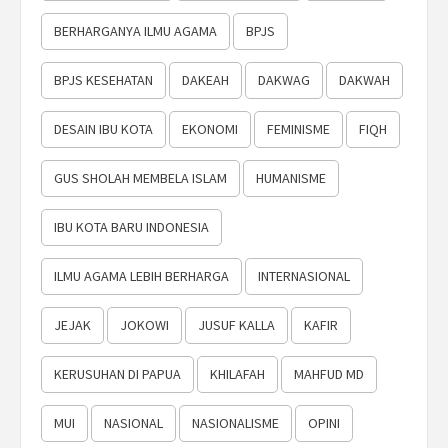
BERHARGANYA ILMU AGAMA
BPJS
BPJS KESEHATAN
DAKEAH
DAKWAG
DAKWAH
DESAIN IBU KOTA
EKONOMI
FEMINISME
FIQH
GUS SHOLAH MEMBELA ISLAM
HUMANISME
IBU KOTA BARU INDONESIA
ILMU AGAMA LEBIH BERHARGA
INTERNASIONAL
JEJAK
JOKOWI
JUSUF KALLA
KAFIR
KERUSUHAN DI PAPUA
KHILAFAH
MAHFUD MD
MUI
NASIONAL
NASIONALISME
OPINI