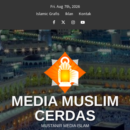
Skip
Fri. Aug 7th, 2026
to
Islamic Grafis
Iklan
Kontak
content
Facebook
Twitter
Instagram
Youtube
MEDIA MUSLIM
CERDAS
MUSTANIR MEDIA ISLAM