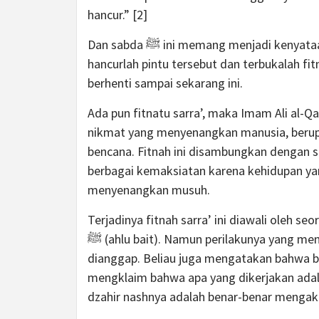
hancur.” [2]
Dan sabda ﷺ ini memang menjadi kenyataan dimana ketika ‘Umar baru saja meninggal dunia,
hancurlah pintu tersebut dan terbukalah fi
berhenti sampai sekarang ini.
Ada pun fitnatu sarra’, maka Imam Ali al-
nikmat yang menyenangkan manusia, berup
bencana. Fitnah ini disambungkan dengan s
berbagai kemaksiatan karena kehidupan ya
menyenangkan musuh.
Terjadinya fitnah sarra’ ini diawali oleh 
ﷺ (ahlu bait). Namun perilakunya yang menyebabkan bencana ini menjadikannya tidak bisa
dianggap. Beliau juga mengatakan bahwa b
mengklaim bahwa apa yang dikerjakan adalah datang dari R
dzahir nashnya adalah benar-benar mengak