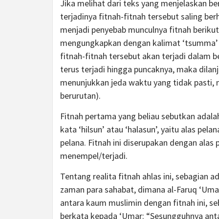
Jika melihat dari teks yang menjelaskan be
terjadinya fitnah-fitnah tersebut saling be
menjadi penyebab munculnya fitnah berikut
mengungkapkan dengan kalimat ‘tsumma’ 
fitnah-fitnah tersebut akan terjadi dalam 
terus terjadi hingga puncaknya, maka dilan
menunjukkan jeda waktu yang tidak pasti, 
berurutan).
Fitnah pertama yang beliau sebutkan adalah
kata ‘hilsun’ atau ‘halasun’, yaitu alas pe
pelana. Fitnah ini diserupakan dengan alas
menempel/terjadi.
Tentang realita fitnah ahlas ini, sebagian
zaman para sahabat, dimana al-Faruq ‘Uma
antara kaum muslim­in dengan fitnah ini, sebagaima
berkata kepada ‘Umar: “Sesungguhnya antar