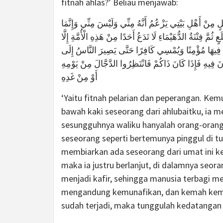
fitnah ahlas?’ Beliau menjawab:
ِنْ أَهْلِ بَيْتِي يَزْعُمُ أَنَّهُ مِنِّي وَلَيْسَ مِنِّي وَإِنَّمَا
 فِتْنَةُ الدُّهَيْمَاءِ لَا تَدَعُ أَحَدًا مِنْ هَذِهِ الْأُمَّةِ إِلَّا
 فِيهَا مُؤْمِنًا وَيُمْسِي كَافِرًا حَتَّى يَصِيرَ النَّاسُ إِلَى
يهِ فَإِذَا كَانَ ذَاكُمْ فَانْتَظِرُوا الدَّجَّالَ مِنْ يَوْمِهِ
أَوْ مِنْ غَدِهِ
‘Yaitu fitnah pelarian dan peperangan. Kemu
bawah kaki seseorang dari ahlubaitku, ia m
sesungguhnya waliku hanyalah orang-oran
seseorang seperti bertemunya pinggul di t
membiarkan ada seseorang dari umat ini kecu
maka ia justru berlanjut, di dalamnya seoran
men­jadi kafir, sehingga manusia terbagi 
mengandung kemunafikan, dan kemah kemu
sudah terjadi, maka tunggulah kedatangan Da