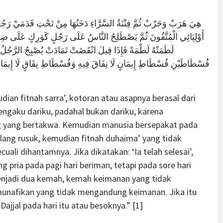
هِيَ هَرَبٌ وَحَرْبٌ ثُمَّ فِتْنَةُ السَّرَّاءِ دَخَنُهَا مِنْ تَحْتِ قَدَمَيْ رَجُلٍ م
أَوْلِيَائِي الْمُتَّقُونَ ثُمَّ يَصْطَلِحُ النَّاسُ عَلَى رَجُلٍ كَوَرِكٍ عَلَى ضِلَعٍ ثُمَّ
لَطَمَتْهُ لَطْمَةً فَإِذَا قِيلَ انْقَضَتْ تَمَادَتْ يُصْبِحُ الرَّجُلُ
فُسْطَاطَيْنِ فُسْطَاطِ إِيمَانٍ لَا نِفَاقَ فِيهِ وَفُسْطَاطِ نِفَاقٍ لَا إِيمَانَ فِ
dian fitnah sarra’, kotoran atau asapnya berasal dari
engaku dariku, padahal bukan dariku, karena
g yang bertakwa. Kemudian manusia bersepakat pada
ulang rusuk, kemudian fitnah duhaima’ yang tidak
ali dihantamnya. Jika dikatakan: ‘Ia telah selesai’,
g pria pada pagi hari beriman, tetapi pada sore hari
menjadi dua kemah, kemah keimanan yang tidak
nafikan yang tidak mengandung keimanan. Jika itu
jjal pada hari itu atau besoknya.” [1]