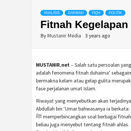
ANALISIS
DAKWAH
FIQH
POLITIK
Fitnah Kegelapan
By
Mustanir Media
3 years ago
MUSTANIR.net
– Salah satu persoalan yan
adalah fenomena fitnah duhaima’ sebagaimana yang d
bermakna kelam atau gelap gulita merupakan
fase perjalanan umat Islam.
Riwayat yang menyebutkan akan terjadinya 
Abdullah bin ‘Umar bahwasanya ia berkata:
ﷺ memperbincangkan soal berbagai fitnah, beliau pun banyak bercerita mengenainya. Sehingga
beliau juga menyebut tentang fitnah ahlas