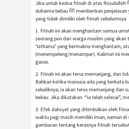
Jika untuk kedua fitnah di atas Rosululloh ﷺ hanya menjelaskan secara singkat, maka untuk fitnah
duhaima beliau ﷺ memberikan penjelasan yang lebih rinci. Ada beberapa ciri khusus dari fitnah ini
yang tidak dimiliki oleh fitnah sebelumnya.
1. Fitnah ini akan menghantam semua umat 
seorang pun dari warga muslim yang akan te
‘lathama’ yang bermakna menghantam, ata
(menempeleng/menampar). Kalimat ini mer
ganas.
2. Fitnah ini akan terus memanjang, dan tid
Bahkan ketika manusia ada yang berkata bah
sebaliknya; ia akan terus memanjang dan su
beliau: Jika dikatakan: “Ia telah selesai”, ma
3. Efek dahsyat yang ditimbulkan oleh fitn
waktu pagi masih memiliki iman, namun di s
gambaran tentang kerasnya fitnah tersebut