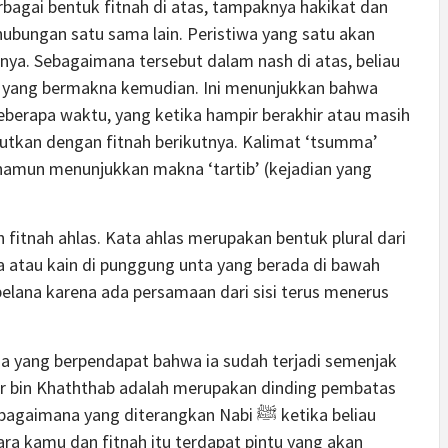
rbagai bentuk fitnah di atas, tampaknya hakikat dan
rhubungan satu sama lain. Peristiwa yang satu akan
nya. Sebagaimana tersebut dalam nash di atas, beliau
yang bermakna kemudian. Ini menunjukkan bahwa
beberapa waktu, yang ketika hampir berakhir atau masih
jutkan dengan fitnah berikutnya. Kalimat ‘tsumma’
namun menunjukkan makna ‘tartib’ (kejadian yang
 fitnah ahlas. Kata ahlas merupakan bentuk plural dari
lana atau kain di punggung unta yang berada di bawah
 pelana karena ada persamaan dari sisi terus menerus
 ada yang berpendapat bahwa ia sudah terjadi semenjak
r bin Khaththab adalah merupakan dinding pembatas
na yang diterangkan Nabi ﷺ ketika beliau
a kamu dan fitnah itu terdapat pintu yang akan