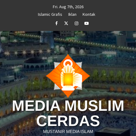
Skip
Fri. Aug 7th, 2026
to
Islamic Grafis
Iklan
Kontak
content
Facebook
Twitter
Instagram
Youtube
MEDIA MUSLIM
CERDAS
MUSTANIR MEDIA ISLAM