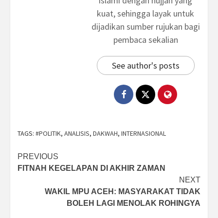
islami dengan hujjah yang
kuat, sehingga layak untuk
dijadikan sumber rujukan bagi
pembaca sekalian
See author's posts
TAGS:
#POLITIK
,
ANALISIS
,
DAKWAH
,
INTERNASIONAL
Post
PREVIOUS
FITNAH KEGELAPAN DI AKHIR ZAMAN
navigation
NEXT
WAKIL MPU ACEH: MASYARAKAT TIDAK
BOLEH LAGI MENOLAK ROHINGYA