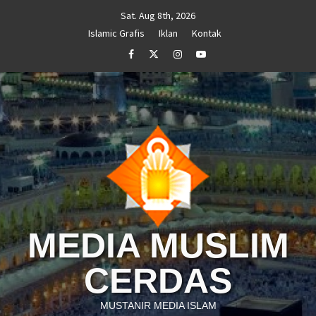
Skip
Sat. Aug 8th, 2026
to
Islamic Grafis
Iklan
Kontak
content
Facebook
Twitter
Instagram
Youtube
MEDIA MUSLIM
CERDAS
MUSTANIR MEDIA ISLAM