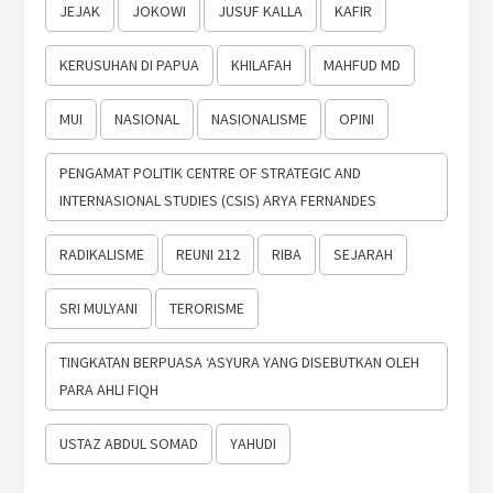
JEJAK
JOKOWI
JUSUF KALLA
KAFIR
KERUSUHAN DI PAPUA
KHILAFAH
MAHFUD MD
MUI
NASIONAL
NASIONALISME
OPINI
PENGAMAT POLITIK CENTRE OF STRATEGIC AND
INTERNASIONAL STUDIES (CSIS) ARYA FERNANDES
RADIKALISME
REUNI 212
RIBA
SEJARAH
SRI MULYANI
TERORISME
TINGKATAN BERPUASA ‘ASYURA YANG DISEBUTKAN OLEH
PARA AHLI FIQH
USTAZ ABDUL SOMAD
YAHUDI