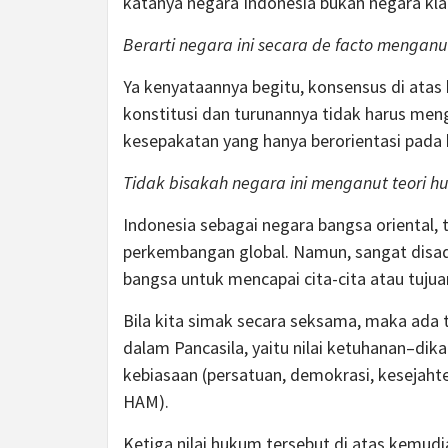
katanya negara Indonesia bukan negara kla
Berarti negara ini secara de facto menganut
Ya kenyataannya begitu, konsensus di atas h
konstitusi dan turunannya tidak harus meng
kesepakatan yang hanya berorientasi pada k
Tidak bisakah negara ini menganut teori hu
Indonesia sebagai negara bangsa oriental, 
perkembangan global. Namun, sangat disad
bangsa untuk mencapai cita-cita atau tujuan
Bila kita simak secara seksama, maka ada 
dalam Pancasila, yaitu nilai ketuhanan–dika
kebiasaan (persatuan, demokrasi, kesejahte
HAM).
Ketiga nilai hukum tersebut di atas kem