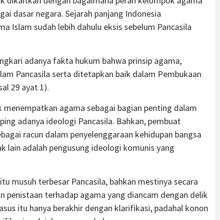
idak dikaitkan dengan bagaimana peran kelompok agama
ai dasar negara. Sejarah panjang Indonesia
Islam sudah lebih dahulu eksis sebelum Pancasila
ingkari adanya fakta hukum bahwa prinsip agama,
lam Pancasila serta ditetapkan baik dalam Pembukaan
al 29 ayat 1).
dak menempatkan agama sebagai bagian penting dalam
ping adanya ideologi Pancasila. Bahkan, pembuat
bagai racun dalam penyelenggaraan kehidupan bangsa
Tidak lain adalah pengusung ideologi komunis yang
itu musuh terbesar Pancasila, bahkan mestinya secara
an penistaan terhadap agama yang diancam dengan delik
us itu hanya berakhir dengan klarifikasi, padahal konon