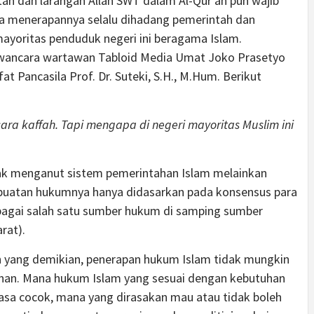
ntah dan larangan Allah SWT dalam Al-Qur’an pun wajib
a menerapannya selalu dihadang pemerintah dan
ayoritas penduduk negeri ini beragama Islam.
ancara wartawan Tabloid Media Umat Joko Prasetyo
t Pancasila Prof. Dr. Suteki, S.H., M.Hum. Berikut
ara kaffah. Tapi mengapa di negeri mayoritas Muslim ini
ak menganut sistem pemerintahan Islam melainkan
uatan hukumnya hanya didasarkan pada konsensus para
ebagai salah satu sumber hukum di samping sumber
rat).
n yang demikian, penerapan hukum Islam tidak mungkin
anan. Mana hukum Islam yang sesuai dengan kebutuhan
asa cocok, mana yang dirasakan mau atau tidak boleh