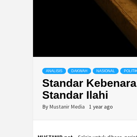
ANALISIS
DAKWAH
NASIONAL
POLITI
Standar Kebenara
Standar Ilahi
By
Mustanir Media
1 year ago