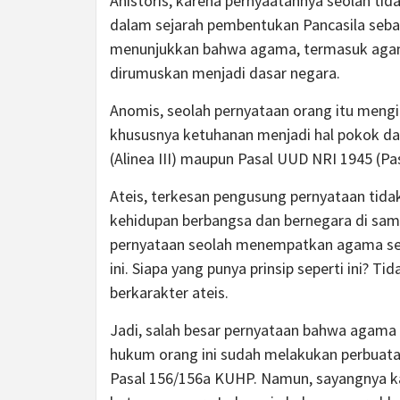
Ahistoris, karena pernyaatannya seolah t
dalam sejarah pembentukan Pancasila sebag
menunjukkan bahwa agama, termasuk agama 
dirumuskan menjadi dasar negara.
Anomis, seolah pernyataan orang itu meng
khususnya ketuhanan menjadi hal pokok da
(Alinea III) maupun Pasal UUD NRI 1945 (Pas
Ateis, terkesan pengusung pernyataan ti
kehidupan berbangsa dan bernegara di sam
pernyataan seolah menempatkan agama se
ini. Siapa yang punya prinsip seperti ini? 
berkarakter ateis.
Jadi, salah besar pernyataan bahwa agama 
hukum orang ini sudah melakukan perbuat
Pasal 156/156a KUHP. Namun, sayangnya kas