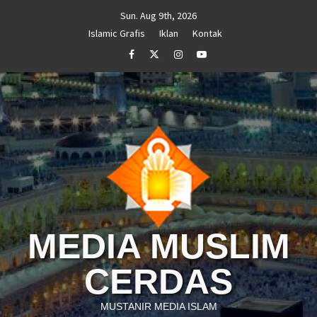
Skip
Sun. Aug 9th, 2026
to
Islamic Grafis
Iklan
Kontak
content
Facebook
Twitter
Instagram
Youtube
MEDIA MUSLIM
CERDAS
MUSTANIR MEDIA ISLAM