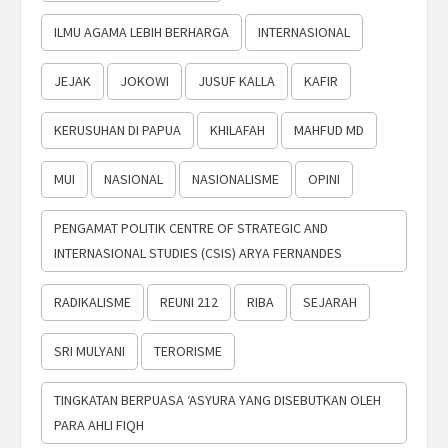
ILMU AGAMA LEBIH BERHARGA
INTERNASIONAL
JEJAK
JOKOWI
JUSUF KALLA
KAFIR
KERUSUHAN DI PAPUA
KHILAFAH
MAHFUD MD
MUI
NASIONAL
NASIONALISME
OPINI
PENGAMAT POLITIK CENTRE OF STRATEGIC AND
INTERNASIONAL STUDIES (CSIS) ARYA FERNANDES
RADIKALISME
REUNI 212
RIBA
SEJARAH
SRI MULYANI
TERORISME
TINGKATAN BERPUASA ‘ASYURA YANG DISEBUTKAN OLEH
PARA AHLI FIQH