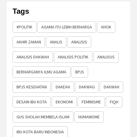
Tags
#POLITIK
AGAMA ITU LEBIH BERHARGA
AHOK
AKHIR ZAMAN
ANALIS
ANALISIS
ANALISIS DAKWAH
ANALISIS POLITIK
ANALISUS
BERHARGANYA ILMU AGAMA
BPJS
BPJS KESEHATAN
DAKEAH
DAKWAG
DAKWAH
DESAIN IBU KOTA
EKONOMI
FEMINISME
FIQH
GUS SHOLAH MEMBELA ISLAM
HUMANISME
IBU KOTA BARU INDONESIA