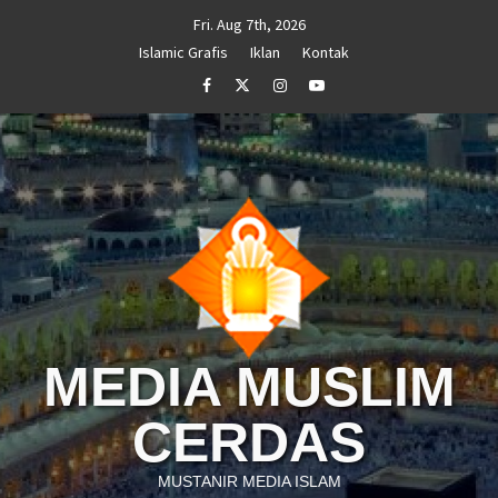
Skip
Fri. Aug 7th, 2026
to
Islamic Grafis
Iklan
Kontak
content
Facebook
Twitter
Instagram
Youtube
MEDIA MUSLIM
CERDAS
MUSTANIR MEDIA ISLAM