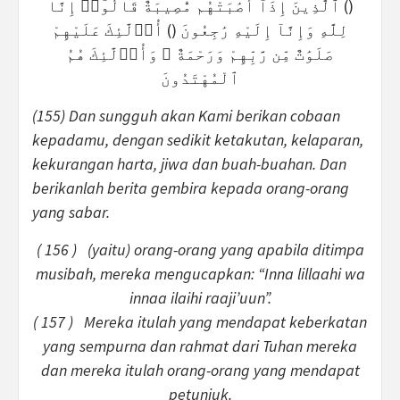
() ٱلَّذِينَ إِذَآ أَصَٰبَتْهُم مُّصِيبَةٌ قَالُوٓا۟ إِنَّا
لِلَّهِ وَإِنَّآ إِلَيْهِ رَٰجِعُونَ () أُو۟لَٰٓئِكَ عَلَيْهِمْ
صَلَوَٰتٌ مِّن رَّبِّهِمْ وَرَحْمَةٌ ۖ وَأُو۟لَٰٓئِكَ هُمُ
ٱلْمُهْتَدُونَ
(155) Dan sungguh akan Kami berikan cobaan
kepadamu, dengan sedikit ketakutan, kelaparan,
kekurangan harta, jiwa dan buah-buahan. Dan
berikanlah berita gembira kepada orang-orang
yang sabar.
( 156 ) (yaitu) orang-orang yang apabila ditimpa
musibah, mereka mengucapkan: “Inna lillaahi wa
innaa ilaihi raaji’uun”.
( 157 ) Mereka itulah yang mendapat keberkatan
yang sempurna dan rahmat dari Tuhan mereka
dan mereka itulah orang-orang yang mendapat
petunjuk.